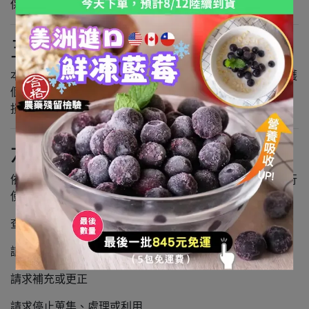
保存期間屆滿後，將依法刪除或停止利用。
五、資料安全
本公司將採取符合產業標準之合理技術及管理措施，以維護
個人資料之安全，防止未經授權之存取、洩漏、竄改或毀
損。
六、資料當事人之權利
依個人資料保護法規定，您得就本人之個人資料向本公司行
使下列權利：
查詢或請求閱覽
請求製給複本（本公司得酌收必要成本費用）
請求補充或更正
請求停止蒐集、處理或利用