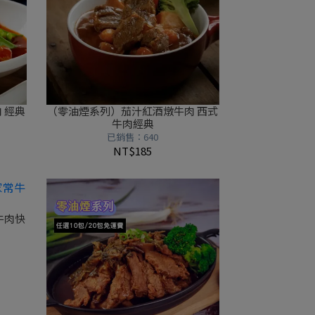
 經典
（零油煙系列）茄汁紅酒燉牛肉 西式
牛肉經典
已銷售：640
NT$185
牛肉快