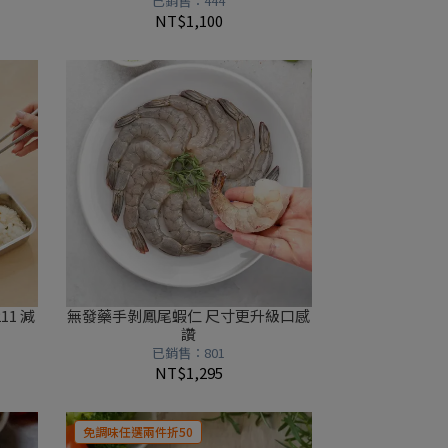
已銷售：444
NT$1,100
11 減
無發藥手剝鳳尾蝦仁 尺寸更升級口感
讚
已銷售：801
NT$1,295
免調味任選兩件折50