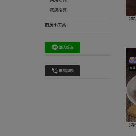
烤箱推薦
電鍋推薦
（零
廚房小工具
（零油