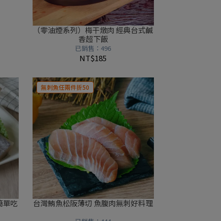
（零油煙系列）梅干燉肉 經典台式鹹
香超下飯
已銷售：496
NT$185
無刺魚任兩件折50
簡單吃
台灣鮪魚松阪薄切 魚腹肉無刺好料理