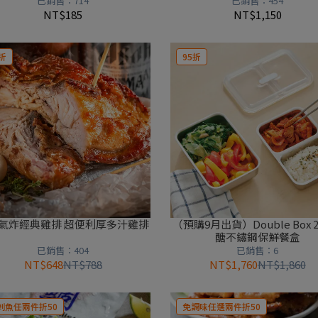
已銷售：714
已銷售：454
NT$185
NT$1,150
折
95折
氣炸經典雞排 超便利厚多汁雞排
（預購9月出貨）Double Box 2
醣不鏽鋼保鮮餐盒
已銷售：404
已銷售：6
NT$648
NT$788
NT$1,760
NT$1,860
刺魚任兩件折50
免調味任選兩件折50