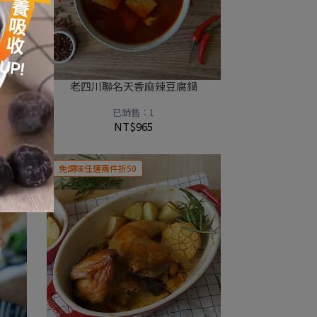
分上桌
老四川聯名天香麻辣豆腐鍋
已銷售：1
NT$965
免調味任選兩件折50