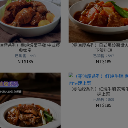
油煙系列）醬燒煨栗子雞 中式經
（零油煙系列）日式馬鈴薯燉肉
典家常
下飯料理
已銷售：443
已銷售：597
NT$185
NT$185
（零油煙系列）紅燒牛腩 家常
速上菜
已銷售：809
NT$185