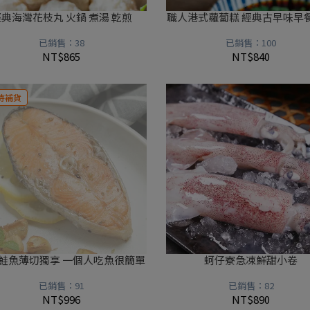
典海灣花枝丸 火鍋 煮湯 乾煎
職人港式蘿蔔糕 經典古早味早
已銷售：38
已銷售：100
NT$865
NT$840
待補貨
鮭魚薄切獨享 一個人吃魚很簡單
蚵仔寮急凍鮮甜小卷
已銷售：91
已銷售：82
NT$996
NT$890