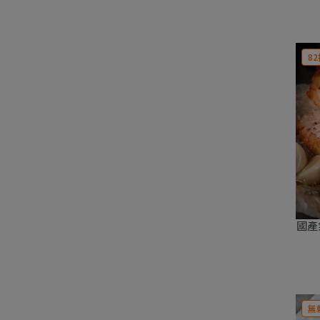
82
國產
無