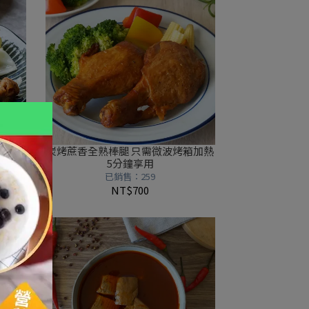
經典味
炭烤蔗香全熟棒腿 只需微波烤箱加熱
5分鐘享用
已銷售：259
NT$700