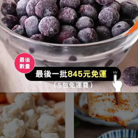
工豬肉高麗菜水餃 家常必備食材
府城珍味蝦捲 氣炸 烤箱 15
已銷售：105
已銷售：1497
NT$895
NT$965
免調味任選兩件折50