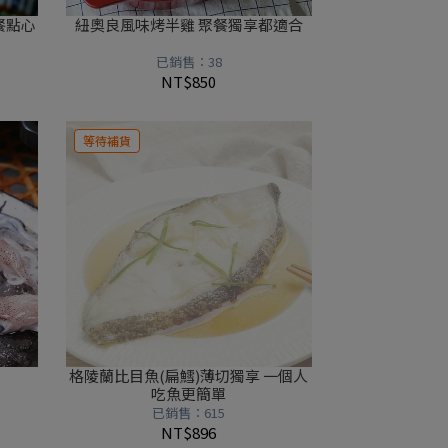
餐點心
紐奧良風味烤半雞 聚餐獨享都適合
已銷售：38
NT$850
等待補貨
格陵蘭比目魚(扁鱈)薄切獨享 一個人
吃魚更簡單
已銷售：615
NT$896