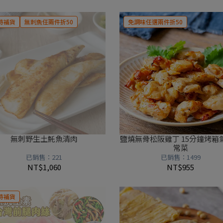
待補貨
無刺魚任兩件折50
免調味任選兩件折50
無刺野生土魠魚清肉
鹽燒無骨松阪雞丁 15分鐘烤箱
常菜
已銷售：221
已銷售：1499
NT$1,060
NT$955
待補貨