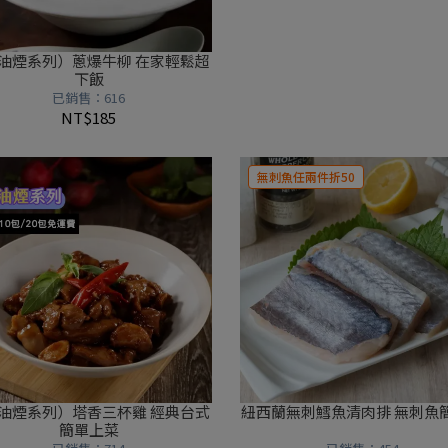
油煙系列）蔥爆牛柳 在家輕鬆超
下飯
已銷售：616
NT$185
無刺魚任兩件折50
煙系列）塔香三杯雞 經典台式
紐西蘭無刺鱈魚清肉排 無刺魚
簡單上菜