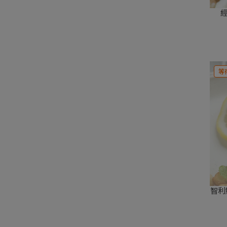
經
等
智利