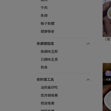
牛肉
魚類
蝦子軟體
健康藜麥
（零
依調理程度
無調味生鮮
已調味生食
熟食
依料理工具
油煎最好吃
氣炸鍋推薦
微波推薦