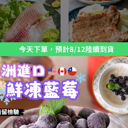
雲林口湖無刺鯛魚片
台灣古早味滷排骨 鹹香下飯
已銷售：569
已銷售：450
NT$850
NT$699
調味任選兩件折50
等待補貨
免調味任選兩件折50