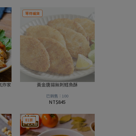
等待補貨
氣炸家
黃金唐揚無刺鱈魚酥
已銷售：100
NT$845
81折