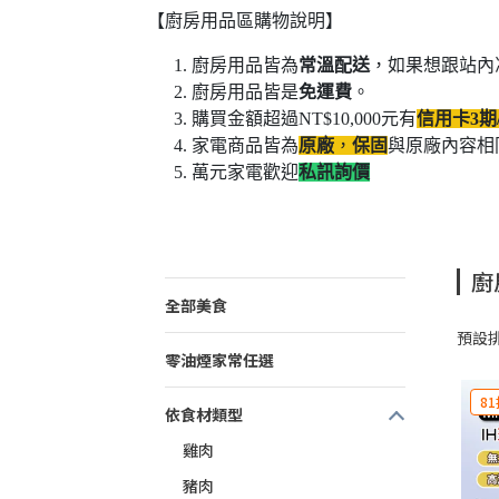
【廚房用品區購物說明】
廚房用品皆為
常溫配送
，如果想跟站內
廚房用品皆是
免運費
。
購買金額超過NT$10,000元有
信用卡3期
家電商品皆為
原廠
，
保固
與原廠內容相
萬元家電歡迎
私訊詢價
廚
全部美食
預設
零油煙家常任選
81
依食材類型
雞肉
豬肉