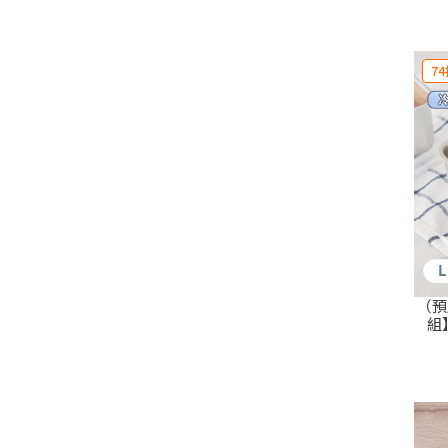
74
（預
組