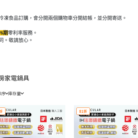
冷凍食品訂購，會分開兩個購物車分開結帳，並分開寄送。
/6期
零利率服務。
同。敬請放心。
房家電鍋具
排序
庫存量
折
81折