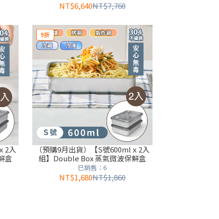
NT$6,640
NT$7,760
9折
ｘ2入
（預購9月出貨）【S號600mlｘ2入
保鮮盒
組】Double Box 蒸氣微波保鮮盒
已銷售：6
NT$1,680
NT$1,860