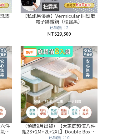
H琺瑯
【私訊另優惠】Vermicular IH琺瑯
電子鑄鐵鍋（松露黑）
已銷售：2
NT$29,500
86折
率六件
（預購9月出貨）【大家庭超值八件
 蒸氣微
組2S+2M+2L+2XL】Double Box 蒸
氣微波保鮮盒
已銷售：10