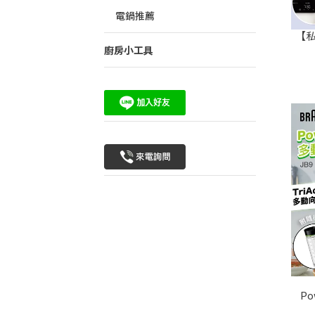
電鍋推薦
【私
廚房小工具
P