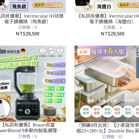
訊另優惠】Vermicular IH琺瑯
【私訊另優惠】Vermicular I
電子鑄鐵鍋（飛魚銀）
電子鑄鐵鍋（海鹽白）
已銷售：0
已銷售：3
NT$29,500
NT$29,500
82折
【私訊有優惠】Braun百靈
（預購9月出貨）【小家庭效
owerBlend 9多動向智能調理機
組2S+2M+2L】Double Box
(JB9)
波保鮮盒
已銷售：0
已銷售：67