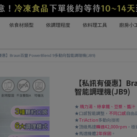
依食材類型
依調理程度
依料理工具
廚房小
】Braun百靈 PowerBlend 9多動向智能調理機(JB9)
【私訊有優惠】Brau
智能調理機(JB9)
★
精力湯、綠拿鐵、豆漿、醬汁
★口感智能調整，
不同口感
自由
★
TriAction
多動向技術
★頂級馬達
轉速42,000rpm
，極
★馬達機體
2年保固
。