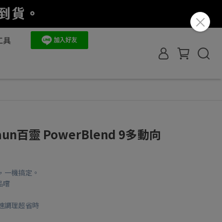
工具
n百靈 PowerBlend 9多動向
，一機搞定。
品嚐
速調理超省時