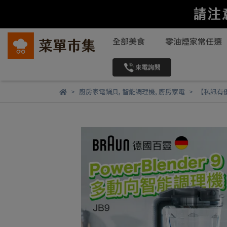
全部美食
零油煙家常任選
廚房家電鍋具
,
智能調理機
,
廚房家電
【私訊有優惠