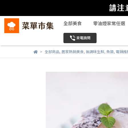
全部美食
零油煙家常任選
全部商品
,
居家熱銷美食
,
無調味生鮮
,
魚類
,
電鍋推