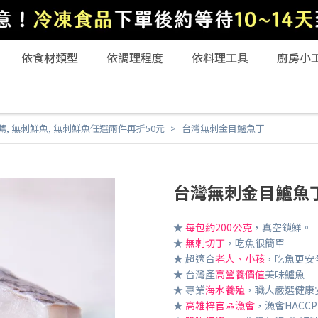
依食材類型
依調理程度
依料理工具
廚房小
薦
,
無刺鮮魚
,
無刺鮮魚任選兩件再折50元
台灣無刺金目鱸魚丁
台灣無刺金目鱸魚
★
每包約200公克
，真空鎖鮮。
★
無刺切丁
，吃魚很簡單
★ 超適合
老人、小孩
，吃魚更安
★ 台灣產
高營養價值
美味鱸魚
★ 專業
海水養殖
，職人嚴選健康
★
高雄梓官區漁會
，漁會HAC