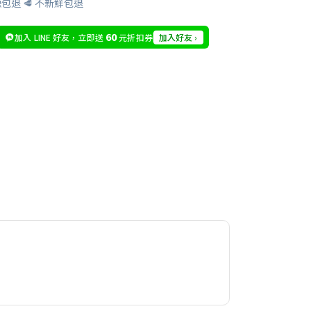
缺包退 🥩 不新鮮包退
60
加入好友 ›
加入 LINE 好友，立即送
元折扣券