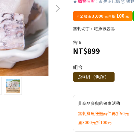
★
購物保證
：❄️ 失溫包退 📦 短
100
3,000
⚡ 全站滿
元
再折
元
無刺切丁，吃魚很容易
售價
NT$899
組合
5包組（免運）
此商品參與的優惠活動
無刺鮮魚任選兩件再折50元
滿3000元折100元