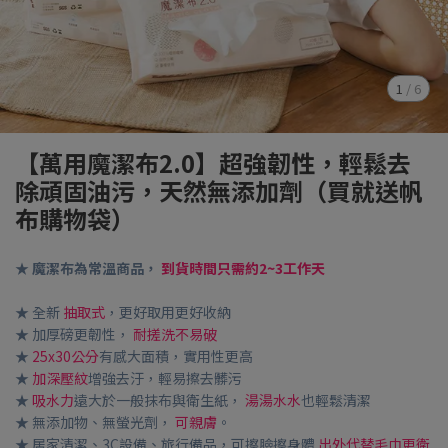
1
/
6
【萬用魔潔布2.0】超強韌性，輕鬆去
除頑固油污，天然無添加劑（買就送帆
布購物袋）
★ 魔潔布為常溫商品，
到貨時間只需約2~3工作天
★ 全新
抽取式
，更好取用更好收納
★ 加厚磅更韌性，
耐搓洗不易破
★
25x30公分
有感大面積，實用性更高
★
加深壓紋
增強去汙，輕易擦去髒污
★
吸水力
遠大於一般抹布與衛生紙，
湯湯水水
也輕鬆清潔
★ 無添加物、無螢光劑，
可親膚
。
★ 居家清潔、3C設備、旅行備品，可擦臉擦身體
出外代替毛巾更衛