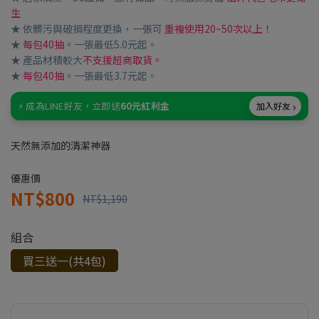
生
★ 依髒污與破損程度更換，一張可
重複使用20~50次以上！
★
每包40抽
。一張最低5.0元起。
★ 產品材積較大
不支援超商取貨。
★
每包40抽
。一張最低3.7元起。
›
⚡ 成為LINE好友，立即送
60元紅利金
加入好友
天然無添加的清潔神器
優惠價
NT$800
NT$1,190
組合
買三送一(共4包)