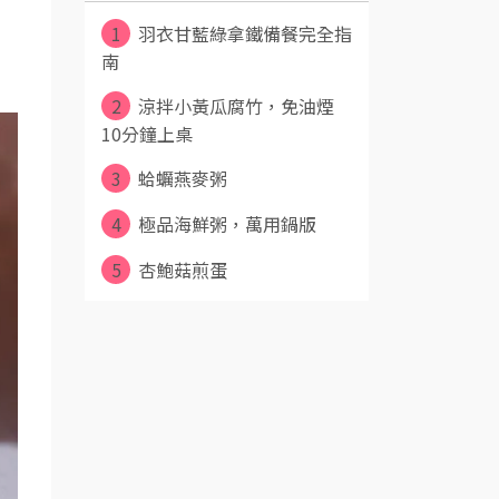
1
羽衣甘藍綠拿鐵備餐完全指
南
2
涼拌小黃瓜腐竹，免油煙
10分鐘上桌
3
蛤蠣燕麥粥
4
極品海鮮粥，萬用鍋版
5
杏鮑菇煎蛋