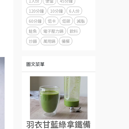
1人份
便當
45分鐘
120分鐘
10分鐘
6人份
60分鐘
低卡
低碳
減脂
鮭魚
電子壓力鍋
飲料
炒飯
萬用鍋
備餐
圖文菜單
羽衣甘藍綠拿鐵備