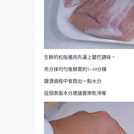
生鮮的松阪豬肉先灑上鹽巴調味。
充分抹均勻後靜置約5~10分鐘
鹽漬過程中會跑出一點水分
這個表面水分建議要擦乾淨喔