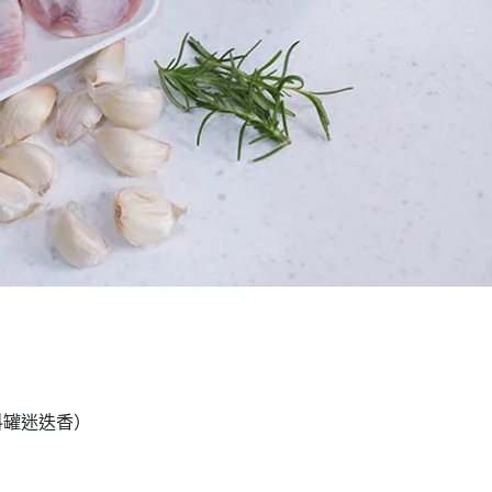
料罐迷迭香）