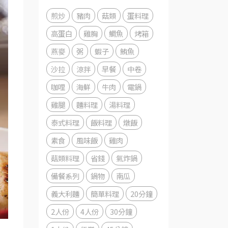
煎炒
豬肉
菇類
蛋料理
高蛋白
雞胸
鯛魚
烤箱
燕麥
粥
蝦子
鮪魚
沙拉
涼拌
早餐
中卷
咖哩
海鮮
牛肉
電鍋
雞腿
麵料理
湯料理
泰式料理
飯料理
燉飯
素食
風味飯
雞肉
菇類料理
省錢
氣炸鍋
備餐系列
鍋物
南瓜
義大利麵
簡單料理
20分鐘
2人份
4人份
30分鐘