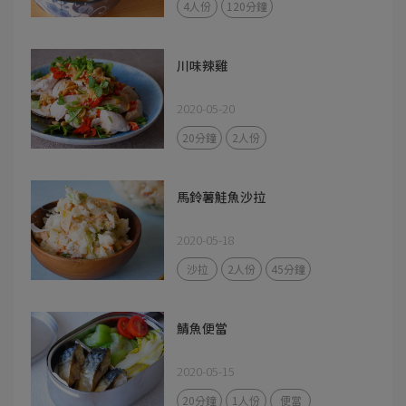
4人份
120分鐘
川味辣雞
2020-05-20
20分鐘
2人份
馬鈴薯鮭魚沙拉
2020-05-18
沙拉
2人份
45分鐘
鯖魚便當
2020-05-15
20分鐘
1人份
便當