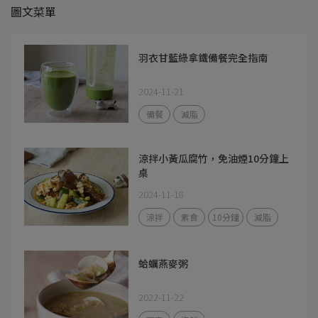
圖文菜單
羽衣甘藍綠拿鐵備餐完全指南
2024-11-21
備餐
減脂
涼拌小黃瓜腐竹，免油煙10分鐘上
桌
2024-11-18
涼拌
素食
10分鐘
減脂
蛤蠣燕麥粥
2022-11-22