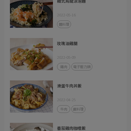
韓式烏龍涼泡麵
2022-05-16
麵料理
玫瑰油雞腿
2022-05-09
雞肉
電子壓力鍋
滑蛋牛肉丼飯
2022-04-25
牛肉
飯料理
番茄雞肉咖哩飯