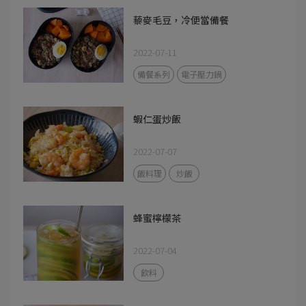
藜麥毛豆，冷便當備餐
2022-07-11
備餐系列
電子壓力鍋
蝦仁蛋炒飯
2022-07-07
飯料理
炒飯
蜂蜜檸檬茶
2022-07-04
飲料