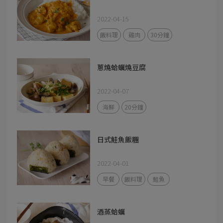
2022-04-15
飯料理
雞肉
30分鐘
蔥燒蛤蠣燒豆腐
2022-04-07
海鮮
20分鐘
日式鮭魚飯糰
2022-04-01
早餐
飯料理
鮭魚
酒蒸蛤蠣