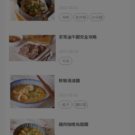
2022-03-21
海鮮
氣炸鍋
20分鐘
家常滷牛腱完全攻略
2022-03-10
牛肉
鮮蝦清湯麵
2022-02-21
蝦子
麵料理
雞肉咖哩烏龍麵