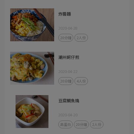
炸醬麵
2020-04-28
20分鐘
2人份
潮州蚵仔煎
2020-04-22
20分鐘
4人份
豆腐鯛魚燒
2020-04-20
高蛋白
20分鐘
2人份