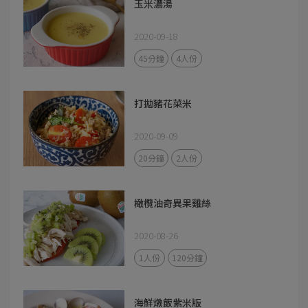
玉米濃湯
2020-09-18
45分鐘
4人份
打拋豬花菜米
2020-09-09
20分鐘
2人份
橄欖油奇異果雞絲
2020-08-26
1人份
120分鐘
海鮮燉飯紫米版