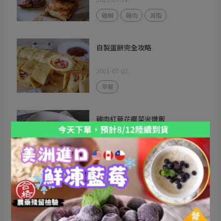
雞胸
雞肉
減脂
自製蛋餅完全攻略
2021-07-07
早餐
雞肉紅藜花椰菜米燉飯
2021-06-10
20分鐘
1人份
黑胡椒豬柳燴飯
2021-05-31