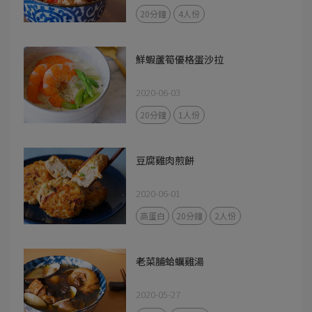
20分鐘
4人份
鮮蝦蘆筍優格蛋沙拉
2020-06-03
20分鐘
1人份
豆腐雞肉煎餅
2020-06-01
高蛋白
20分鐘
2人份
老菜脯蛤蠣雞湯
2020-05-27