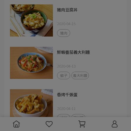
豬肉豆腐丼
2020-04-15
豬肉
鮮蝦番茄義大利麵
2020-04-13
蝦子
義大利麵
香烤千張蛋
2020-04-11
烤箱
蛋料理