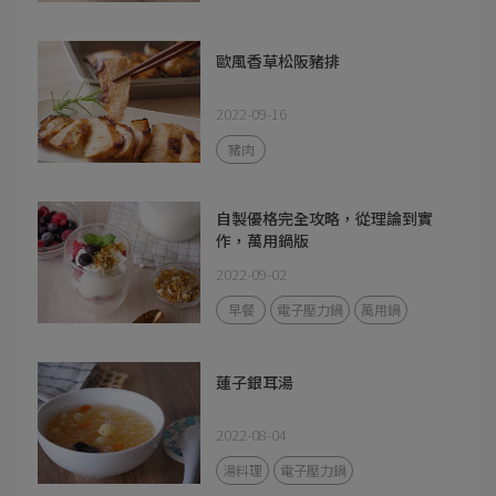
歐風香草松阪豬排
2022-09-16
豬肉
自製優格完全攻略，從理論到實
作，萬用鍋版
2022-09-02
早餐
電子壓力鍋
萬用鍋
蓮子銀耳湯
2022-08-04
湯料理
電子壓力鍋