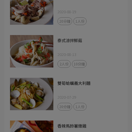
2020-08-19
20分鐘
1人份
泰式涼拌鮮菇
2020-08-13
2人份
10分鐘
雙筍蛤蠣義大利麵
2020-07-29
20分鐘
1人份
香辣馬鈴薯燉雞