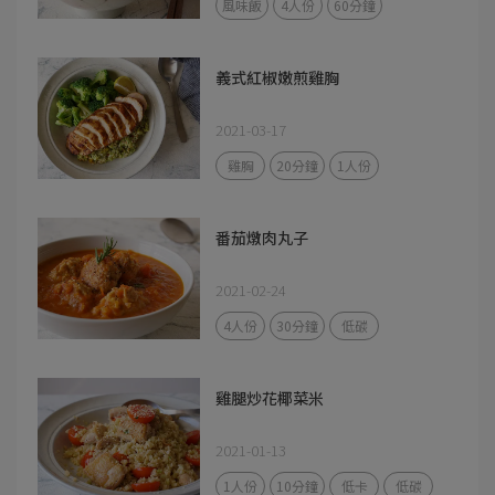
風味飯
4人份
60分鐘
義式紅椒嫩煎雞胸
2021-03-17
雞胸
20分鐘
1人份
番茄燉肉丸子
2021-02-24
4人份
30分鐘
低碳
雞腿炒花椰菜米
2021-01-13
1人份
10分鐘
低卡
低碳