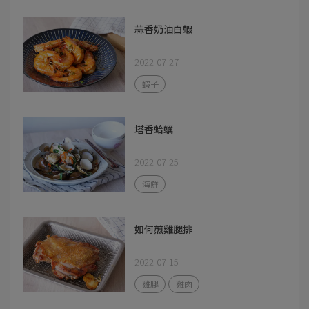
蒜香奶油白蝦
2022-07-27
蝦子
塔香蛤蠣
2022-07-25
海鮮
如何煎雞腿排
2022-07-15
雞腿
雞肉