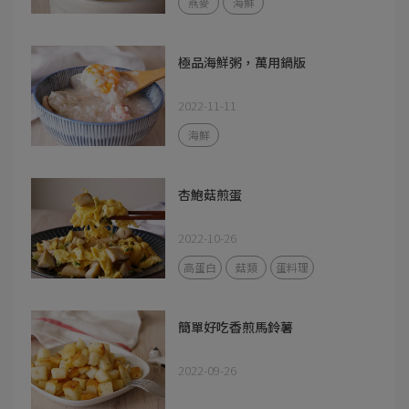
燕麥
海鮮
極品海鮮粥，萬用鍋版
2022-11-11
海鮮
杏鮑菇煎蛋
2022-10-26
高蛋白
菇類
蛋料理
簡單好吃香煎馬鈴薯
2022-09-26