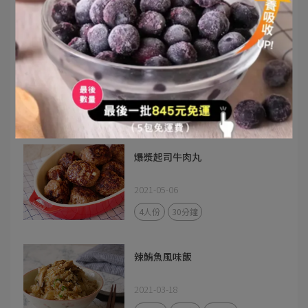
20分鐘
4人份
雞絲蘆筍蕎麥涼麵
2021-05-13
20分鐘
1人份
爆漿起司牛肉丸
2021-05-06
4人份
30分鐘
辣鮪魚風味飯
2021-03-18