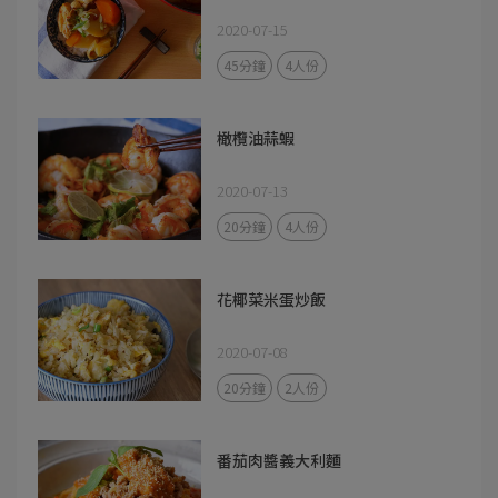
2020-07-15
45分鐘
4人份
橄欖油蒜蝦
2020-07-13
20分鐘
4人份
花椰菜米蛋炒飯
2020-07-08
20分鐘
2人份
番茄肉醬義大利麵