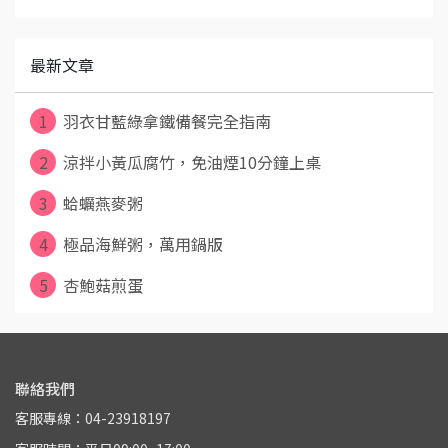
最新文章
1
羽衣甘藍綠拿鐵備餐完全指南
2
涼拌小黃瓜腐竹，免油煙10分鐘上桌
3
蛤蠣燕麥粥
4
極品海鮮粥，萬用鍋版
5
杏鮑菇煎蛋
聯絡我們
客服專線：04-23918197