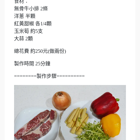
食材：
無骨牛小排 2條
洋蔥 半顆
紅黃甜椒 各1/4顆
玉米筍 約5支
大蒜 2顆
總花費 約250元(做兩份)
製作時間 25分鐘
========製作步驟==========