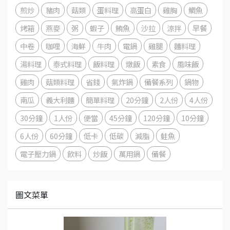
煎炒
豬肉
菇類
蛋料理
高蛋白
雞胸
鯛魚
烤箱
燕麥
粥
蝦子
鮪魚
沙拉
涼拌
早餐
中卷
咖哩
海鮮
牛肉
電鍋
雞腿
麵料理
湯料理
泰式料理
飯料理
燉飯
素食
風味飯
雞肉
菇類料理
省錢
氣炸鍋
備餐系列
鍋物
南瓜
義大利麵
簡單料理
20分鐘
2人份
4人份
30分鐘
1人份
便當
45分鐘
120分鐘
10分鐘
6人份
60分鐘
低卡
低碳
減脂
鮭魚
電子壓力鍋
飲料
炒飯
萬用鍋
備餐
圖文菜單