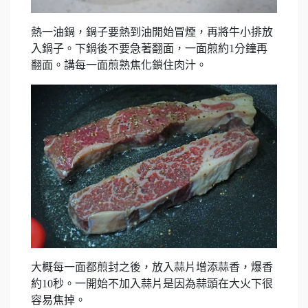
熱一油鍋，鍋子要熱到油開始冒煙，再將牛小排放
入鍋子。下鍋後不要急著翻面，一面煎約1分鐘再
翻面。講每一面煎熟焦化鎖住肉汁。
大概每一面都煎封之後，放入蒜片增添蒜香，爆香
約10秒。一開始不加入蒜片是因為蒜頭在大火下很
容易焦掉。