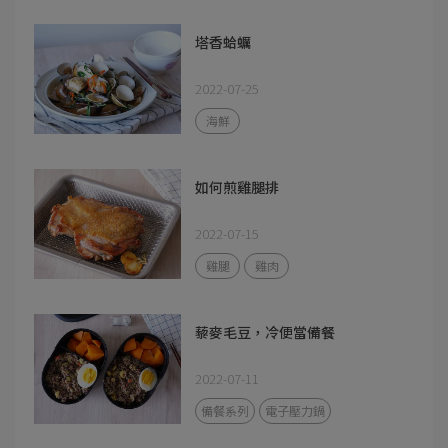
塔香蛤蠣
2022-07-25
海鮮
如何煎雞腿排
2022-07-15
雞腿
雞肉
藜麥毛豆，冷便當備餐
2022-07-11
備餐系列
電子壓力鍋