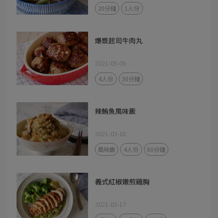
20分鐘
1人份
爆漿起司牛肉丸
2021-05-06
4人份
30分鐘
辣鮪魚風味飯
2021-03-18
風味飯
4人份
60分鐘
義式紅椒嫩煎雞胸
2021-03-17