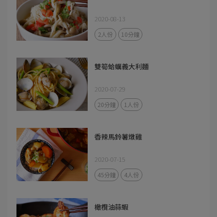
2020-08-13
2人份
10分鐘
雙筍蛤蠣義大利麵
2020-07-29
20分鐘
1人份
香辣馬鈴薯燉雞
2020-07-15
45分鐘
4人份
橄欖油蒜蝦