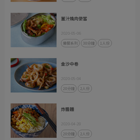
薑汁燒肉便當
2020-05-06
備餐系列
30分鐘
1人份
金沙中卷
2020-05-04
20分鐘
2人份
炸醬麵
2020-04-28
20分鐘
2人份