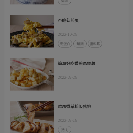
海鮮
杏鮑菇煎蛋
2022-10-26
高蛋白
菇類
蛋料理
簡單好吃香煎馬鈴薯
2022-09-26
歐風香草松阪豬排
2022-09-16
豬肉