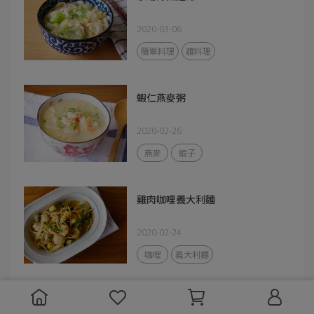
2020-03-06
簡單料理
麵料理
蝦仁燕麥粥
2020-02-26
燕麥
蝦子
雞肉咖哩義大利麵
2020-02-24
咖哩
義大利麵
煎牛排【烤箱法控制熟度】