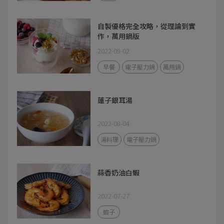
自製優格完全攻略，從理論到實
作，萬用鍋版
2022-09-02
早餐
電子壓力鍋
萬用鍋
蓮子銀耳湯
2022-08-04
湯料理
電子壓力鍋
蒜香奶油白蝦
2022-07-27
蝦子