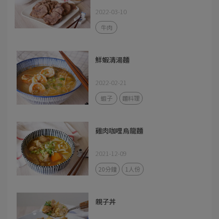
2022-03-10
牛肉
鮮蝦清湯麵
2022-02-21
蝦子
麵料理
雞肉咖哩烏龍麵
2021-12-09
20分鐘
1人份
親子丼