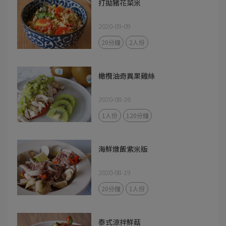
打拋豬花菜米
2020-09-09
20分鐘
2人份
橄欖油奇異果雞絲
2020-08-26
1人份
120分鐘
海鮮燉飯紫米版
2020-08-19
20分鐘
1人份
泰式涼拌鮮菇