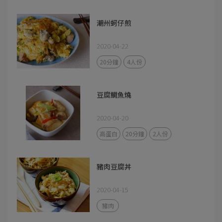
潮州蚵仔煎
2020-04-22
20分鐘
4人份
豆腐鯛魚燒
2020-04-20
高蛋白
20分鐘
2人份
豬肉豆腐丼
2020-04-15
豬肉