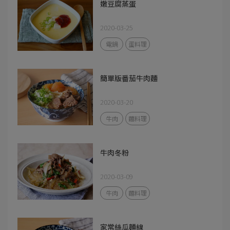
嫩豆腐蒸蛋
2020-03-25
電鍋
蛋料理
簡單版番茄牛肉麵
2020-03-20
牛肉
麵料理
牛肉冬粉
2020-03-09
牛肉
麵料理
家常絲瓜麵線