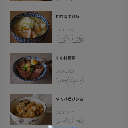
胡蘿蔔蛋麵線
2020-12-24
1人份
10分鐘
牛小排蓋飯
2020-12-23
20分鐘
1人份
豬五花香菇炊飯
2020-12-17
4人份
60分鐘