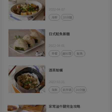
2022-04-07
海鮮
20分鐘
日式鮭魚飯糰
2022-04-01
早餐
飯料理
鮭魚
酒蒸蛤蠣
2022-03-21
海鮮
氣炸鍋
20分鐘
家常滷牛腱完全攻略