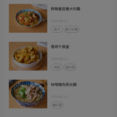
鮮蝦番茄義大利麵
2020-04-13
蝦子
義大利麵
香烤千張蛋
2020-04-11
烤箱
蛋料理
味噌豬肉燕米麵
2020-04-10
麵料理