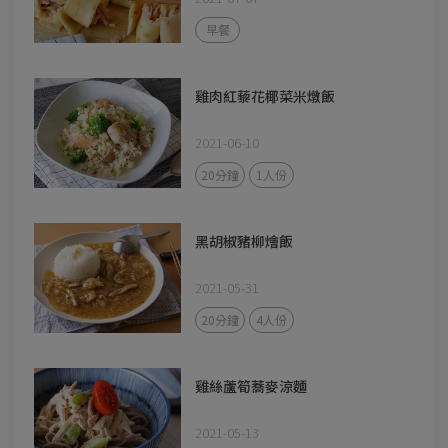
早餐
雞肉紅藜花椰菜米燉飯
2021-06-10
20分鐘
1人份
黑胡椒豬柳燴飯
2021-05-31
20分鐘
4人份
雞絲蘆筍蕎麥涼麵
2021-05-13