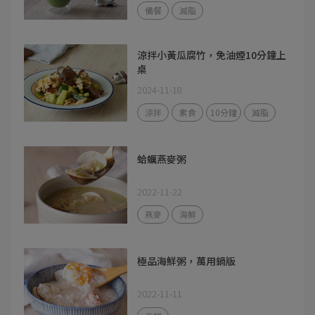
備餐
減脂
涼拌小黃瓜腐竹，免油煙10分鐘上
桌
2024-11-18
涼拌
素食
10分鐘
減脂
蛤蠣燕麥粥
2022-11-22
燕麥
海鮮
極品海鮮粥，萬用鍋版
2022-11-11