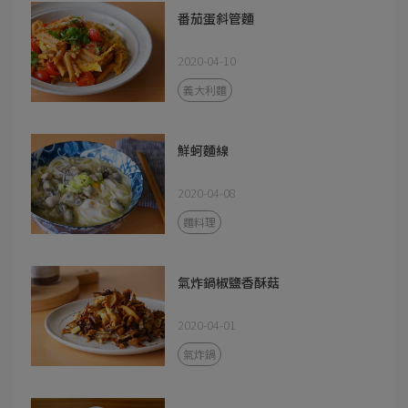
番茄蛋斜管麵
2020-04-10
義大利麵
鮮蚵麵線
2020-04-08
麵料理
氣炸鍋椒鹽香酥菇
2020-04-01
氣炸鍋