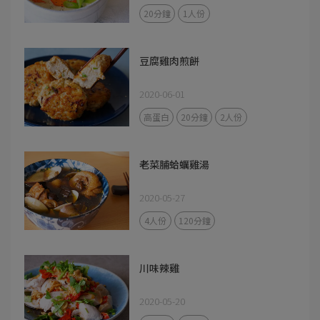
20分鐘
1人份
豆腐雞肉煎餅
2020-06-01
高蛋白
20分鐘
2人份
老菜脯蛤蠣雞湯
2020-05-27
4人份
120分鐘
川味辣雞
2020-05-20