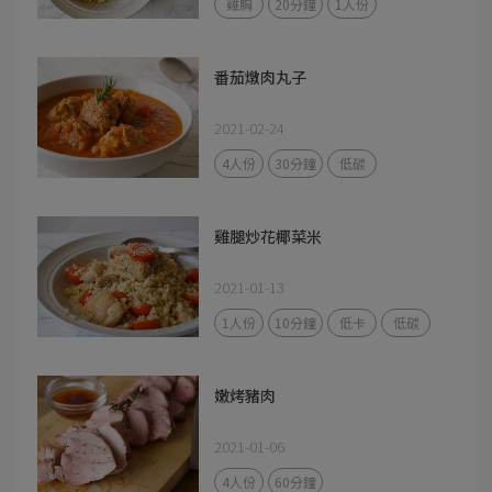
雞胸
20分鐘
1人份
番茄燉肉丸子
2021-02-24
4人份
30分鐘
低碳
雞腿炒花椰菜米
2021-01-13
1人份
10分鐘
低卡
低碳
嫩烤豬肉
2021-01-06
4人份
60分鐘