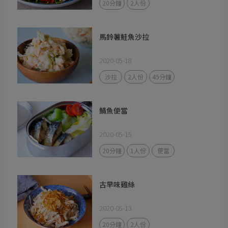
20分鐘
2人份
馬鈴薯鮭魚沙拉
2020-05-18
沙拉
2人份
45分鐘
鯖魚便當
2020-05-15
20分鐘
1人份
便當
古早味雞絲
2020-05-13
20分鐘
2人份