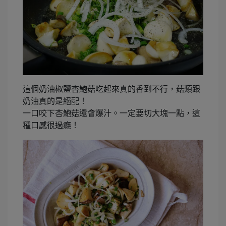
這個奶油椒鹽杏鮑菇吃起來真的香到不行，菇類跟
奶油真的是絕配！
一口咬下杏鮑菇還會爆汁。一定要切大塊一點，這
種口感很過癮！