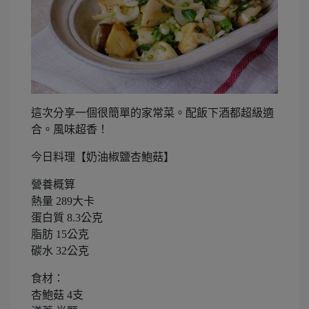
這次分享一個很簡單的家常菜。配飯下酒都超級適
合。風味超香！
今日料理【奶油椒鹽杏鮑菇】
營養概算
熱量 289大卡
蛋白質 8.3公克
脂肪 15公克
碳水 32公克
食材：
杏鮑菇 4支