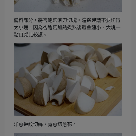
備料部分，將杏鮑菇滾刀切塊。這邊建議不要切得
太小塊，因為杏鮑菇加熱煮熟後還會縮小，大塊一
點口感比較讚。
洋蔥逆紋切絲，青蔥切蔥花。