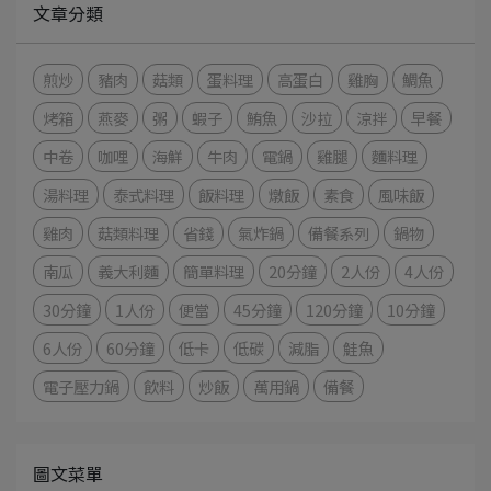
文章分類
煎炒
豬肉
菇類
蛋料理
高蛋白
雞胸
鯛魚
烤箱
燕麥
粥
蝦子
鮪魚
沙拉
涼拌
早餐
中卷
咖哩
海鮮
牛肉
電鍋
雞腿
麵料理
湯料理
泰式料理
飯料理
燉飯
素食
風味飯
雞肉
菇類料理
省錢
氣炸鍋
備餐系列
鍋物
南瓜
義大利麵
簡單料理
20分鐘
2人份
4人份
30分鐘
1人份
便當
45分鐘
120分鐘
10分鐘
6人份
60分鐘
低卡
低碳
減脂
鮭魚
電子壓力鍋
飲料
炒飯
萬用鍋
備餐
圖文菜單