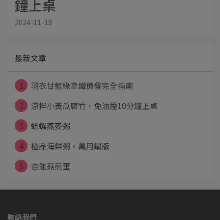
鐘上桌
2024-11-18
最新文章
1
羽衣甘藍綠拿鐵備餐完全指南
2
涼拌小黃瓜腐竹，免油煙10分鐘上桌
3
蛤蠣燕麥粥
4
極品海鮮粥，萬用鍋版
5
杏鮑菇煎蛋
聯絡我們