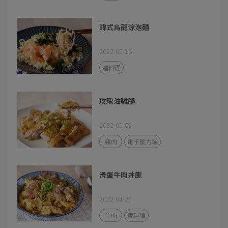
韓式烏龍涼泡麵
2022-05-16
麵料理
玫瑰油雞腿
2022-05-09
雞肉
電子壓力鍋
滑蛋牛肉丼飯
2022-04-25
牛肉
飯料理