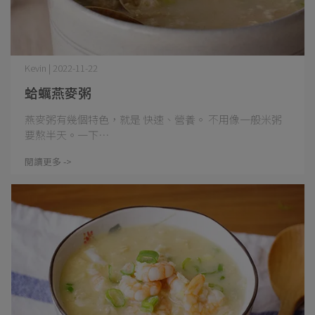
Kevin | 2022-11-22
蛤蠣燕麥粥
燕麥粥有幾個特色，就是 快速、營養。 不用像一般米粥
要熬半天。一下⋯
閱讀更多 ->