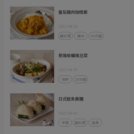
番茄雞肉咖哩飯
2022-04-15
飯料理
雞肉
30分鐘
蔥燒蛤蠣燒豆腐
2022-04-07
海鮮
20分鐘
日式鮭魚飯糰
2022-04-01
早餐
飯料理
鮭魚