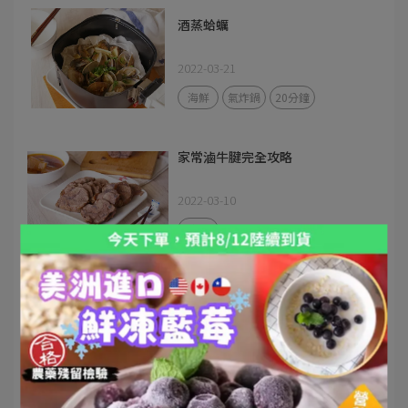
酒蒸蛤蠣
2022-03-21
海鮮
氣炸鍋
20分鐘
家常滷牛腱完全攻略
2022-03-10
牛肉
鮮蝦清湯麵
2022-02-21
蝦子
麵料理