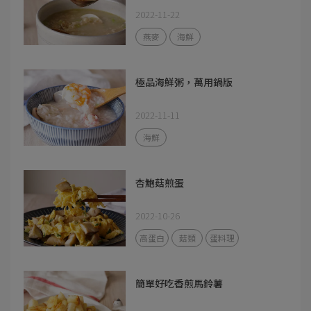
2022-11-22
燕麥
海鮮
極品海鮮粥，萬用鍋版
2022-11-11
海鮮
杏鮑菇煎蛋
2022-10-26
高蛋白
菇類
蛋料理
簡單好吃香煎馬鈴薯