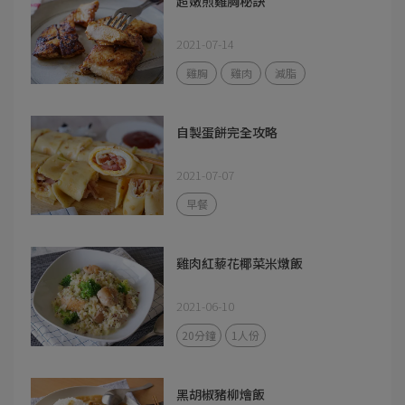
超嫩煎雞胸秘訣
2021-07-14
雞胸
雞肉
減脂
自製蛋餅完全攻略
2021-07-07
早餐
雞肉紅藜花椰菜米燉飯
2021-06-10
20分鐘
1人份
黑胡椒豬柳燴飯