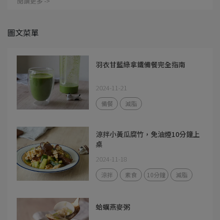
閱讀更多 ->
圖文菜單
羽衣甘藍綠拿鐵備餐完全指南
2024-11-21
備餐
減脂
涼拌小黃瓜腐竹，免油煙10分鐘上
桌
2024-11-18
涼拌
素食
10分鐘
減脂
蛤蠣燕麥粥