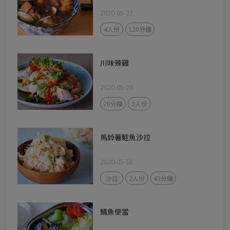
2020-05-27
4人份
120分鐘
川味辣雞
2020-05-20
20分鐘
2人份
馬鈴薯鮭魚沙拉
2020-05-18
沙拉
2人份
45分鐘
鯖魚便當