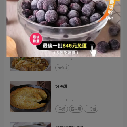
雞肉咖哩烏龍麵
2021-12-09
20分鐘
1人份
親子丼
2021-12-08
20分鐘
烤蛋餅
2021-08-07
早餐
蛋料理
30分鐘