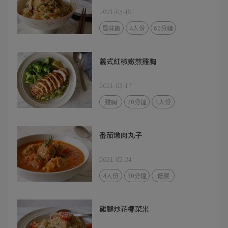
2021-03-18
風味飯
4人份
60分鐘
義式紅椒嫩煎雞胸
2021-03-17
雞胸
20分鐘
1人份
番茄燉肉丸子
2021-02-24
4人份
30分鐘
低碳
雞腿炒花椰菜米