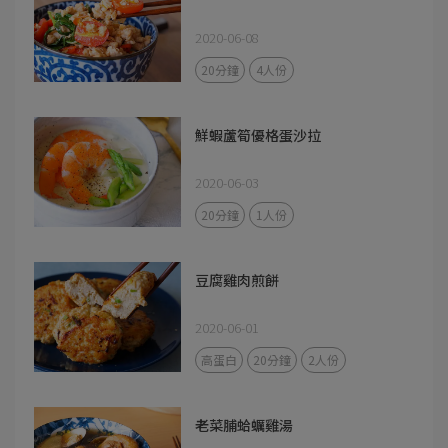
2020-06-08
20分鐘
4人份
鮮蝦蘆筍優格蛋沙拉
2020-06-03
20分鐘
1人份
豆腐雞肉煎餅
2020-06-01
高蛋白
20分鐘
2人份
老菜脯蛤蠣雞湯