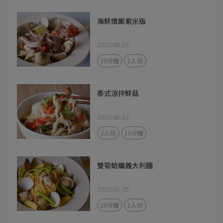
海鮮燉飯紫米版
2020-08-19
20分鐘
1人份
泰式涼拌鮮菇
2020-08-13
2人份
10分鐘
雙筍蛤蠣義大利麵
2020-07-29
20分鐘
1人份