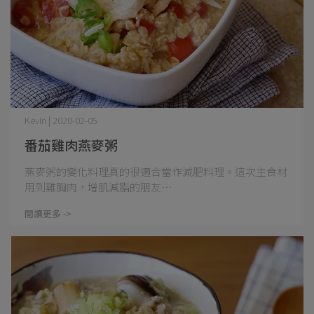
Kevin | 2020-02-05
番茄雞肉燕麥粥
燕麥粥的變化料理真的很適合當作減肥料理。這次主食材
用到雞胸肉，增肌減脂的朋友⋯
閱讀更多 ->