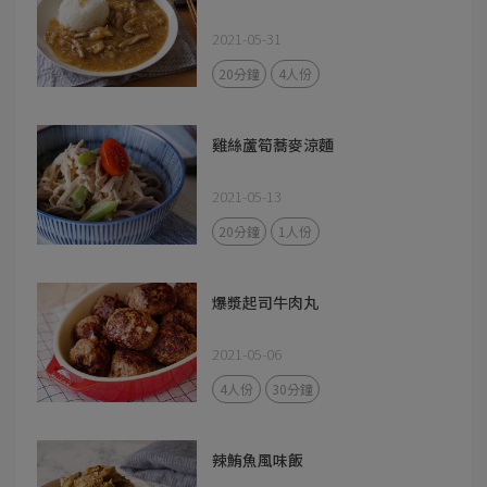
2021-05-31
20分鐘
4人份
雞絲蘆筍蕎麥涼麵
2021-05-13
20分鐘
1人份
爆漿起司牛肉丸
2021-05-06
4人份
30分鐘
辣鮪魚風味飯