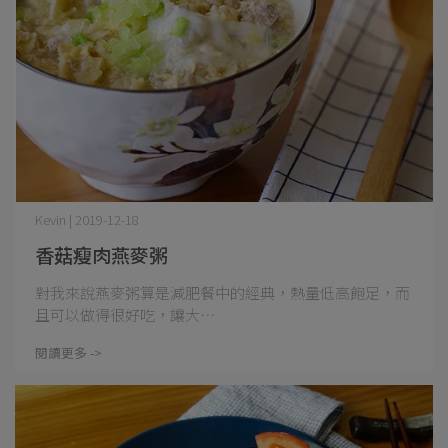
Kevin | 2019-12-18
香菇瘦肉燕麥粥
對我來說燕麥粥算是減肥餐中的經典，熱量低高飽足，而
且可以做得很好吃，讓大⋯
閱讀更多 ->