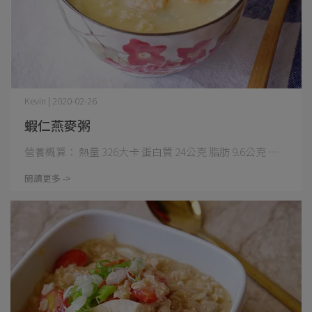
Kevin | 2020-02-26
蝦仁燕麥粥
營養概算： 熱量 326大卡 蛋白質 24公克 脂肪 9.6公克 ⋯
閱讀更多 ->