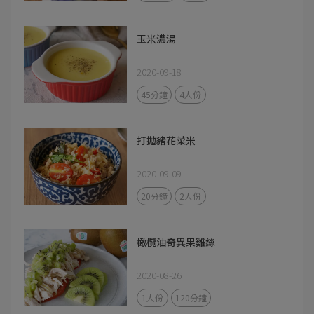
玉米濃湯
2020-09-18
45分鐘
4人份
打拋豬花菜米
2020-09-09
20分鐘
2人份
橄欖油奇異果雞絲
2020-08-26
1人份
120分鐘