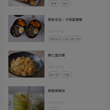
雞腿
雞肉
藜麥毛豆，冷便當備餐
2022-07-11
備餐系列
電子壓力鍋
蝦仁蛋炒飯
2022-07-07
飯料理
炒飯
蜂蜜檸檬茶
2022-07-04