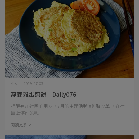
Kevin | 2019-07-03
燕麥雞蛋煎餅｜Daily076
提醒有加社團的朋友，7月的主題活動 #雞胸菜單 ，在社
團上傳你的雞⋯
閱讀更多 ->