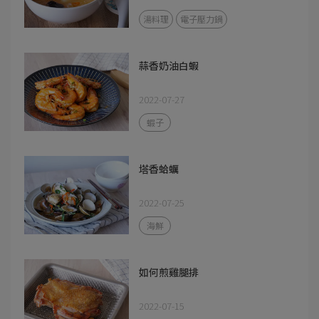
湯料理
電子壓力鍋
蒜香奶油白蝦
2022-07-27
蝦子
塔香蛤蠣
2022-07-25
海鮮
如何煎雞腿排
2022-07-15