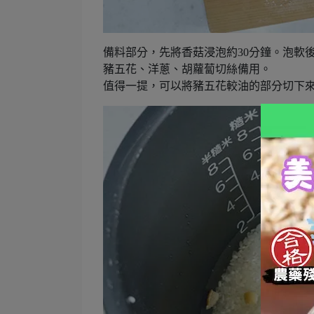
備料部分，先將香菇浸泡約30分鐘。泡軟
豬五花、洋蔥、胡蘿蔔切絲備用。
值得一提，可以將豬五花較油的部分切下