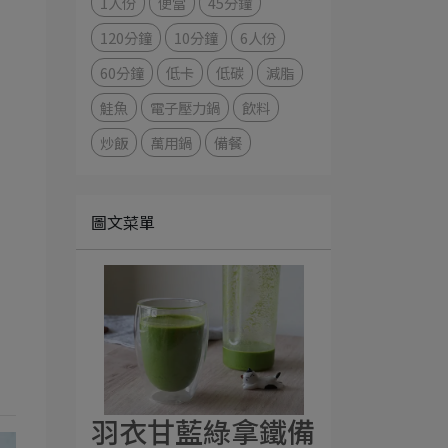
1人份
便當
45分鐘
120分鐘
10分鐘
6人份
60分鐘
低卡
低碳
減脂
鮭魚
電子壓力鍋
飲料
炒飯
萬用鍋
備餐
圖文菜單
羽衣甘藍綠拿鐵備