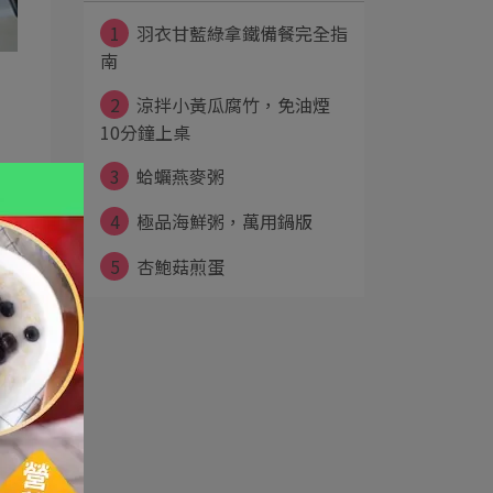
1
羽衣甘藍綠拿鐵備餐完全指
南
2
涼拌小黃瓜腐竹，免油煙
10分鐘上桌
3
蛤蠣燕麥粥
4
極品海鮮粥，萬用鍋版
5
杏鮑菇煎蛋