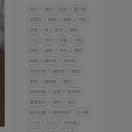
煎炒
豬肉
菇類
蛋料理
高蛋白
雞胸
鯛魚
烤箱
燕麥
粥
蝦子
鮪魚
沙拉
涼拌
早餐
中卷
咖哩
海鮮
牛肉
電鍋
雞腿
麵料理
湯料理
泰式料理
飯料理
燉飯
素食
風味飯
雞肉
菇類料理
省錢
氣炸鍋
備餐系列
鍋物
南瓜
義大利麵
簡單料理
20分鐘
2人份
4人份
30分鐘