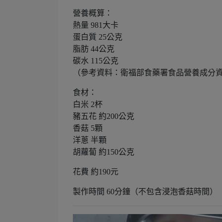
營養概算：
熱量 981大卡
蛋白質 25公克
脂肪 44公克
碳水 115公克
（參考資料：衛福部食藥署食品營養成分
食材：
白米 2杯
豬五花 約200公克
香菇 5顆
洋蔥 半顆
胡蘿蔔 約150公克
花費 約190元
製作時間 60分鐘（不包含浸泡香菇時間）