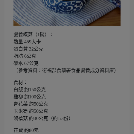
營養概算（1碗）：
熱量 459大卡
蛋白質 32公克
脂肪 6公克
碳水 67公克
（參考資料：衛福部食藥署食品營養成分資料庫）
食材：
白飯 約150公克
雞柳 約100公克
青花菜 約50公克
玉米筍 約50公克
鴻禧菇 約30公克（約1/3份）
花費 約80元