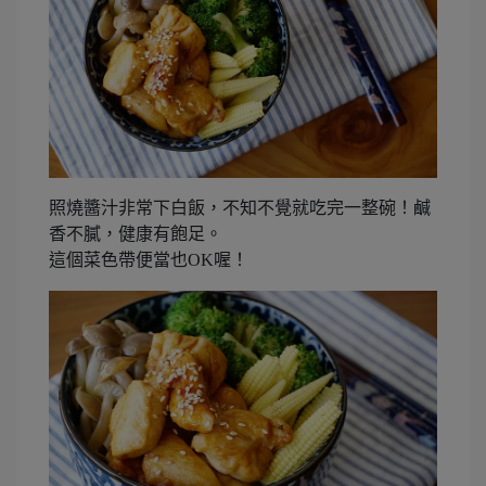
照燒醬汁非常下白飯，不知不覺就吃完一整碗！鹹
香不膩，健康有飽足。
這個菜色帶便當也OK喔！