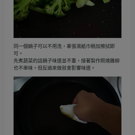
同一個鍋子可以不用洗，拿張濕紙巾稍加擦拭即
可。
先煮蔬菜的話鍋子味道並不重，接著製作照燒雞柳
也不串味。但反過來做就會影響味道。