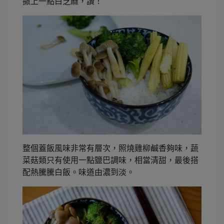
撒上一點白芝麻，讚！
整個蓋飯風味非常有層次，照燒雞柳鹹香夠味，蔬
菜菇類只有使用一點鹽巴調味，相當清甜，最後搭
配熱騰騰白飯。味道由濃到淡。