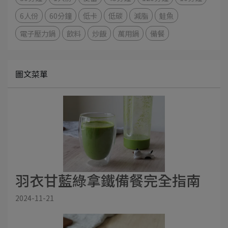
6人份
60分鐘
低卡
低碳
減脂
鮭魚
電子壓力鍋
飲料
炒飯
萬用鍋
備餐
圖文菜單
羽衣甘藍綠拿鐵備餐完全指南
2024-11-21