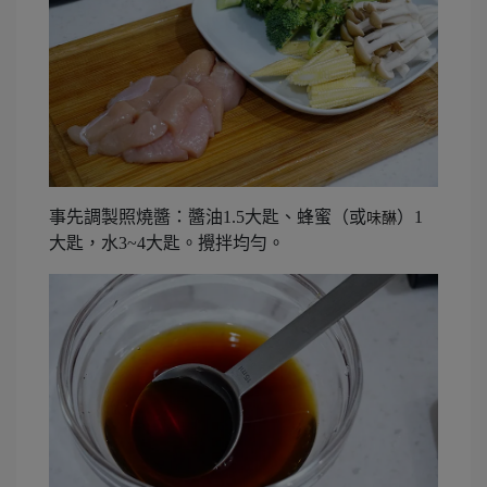
事先調製照燒醬：醬油1.5大匙、蜂蜜（或
）1
味醂
大匙，水3~4大匙。攪拌均勻。