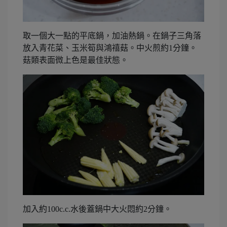
取一個大一點的平底鍋，加油熱鍋。在鍋子三角落
放入青花菜、玉米筍與鴻禧菇。中火煎約1分鐘。
菇類表面微上色是最佳狀態。
加入約100c.c.水後蓋鍋中大火悶約2分鐘。