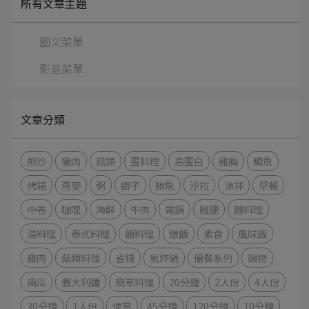
所有文章主題
圖文菜單
影音菜單
文章分類
煎炒
豬肉
菇類
蛋料理
高蛋白
雞胸
鯛魚
烤箱
燕麥
粥
蝦子
鮪魚
沙拉
涼拌
早餐
中卷
咖哩
海鮮
牛肉
電鍋
雞腿
麵料理
湯料理
泰式料理
飯料理
燉飯
素食
風味飯
雞肉
菇類料理
省錢
氣炸鍋
備餐系列
鍋物
南瓜
義大利麵
簡單料理
20分鐘
2人份
4人份
30分鐘
1人份
便當
45分鐘
120分鐘
10分鐘