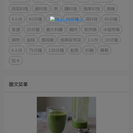
蔬菜料理
飯料理
粥
麵料理
簡單料理
燉飯
4人份
60分鐘
2人份
30分鐘
湯料理
45分鐘
食譜
20分鐘
義大利麵
雞肉
氣炸鍋
冰箱常備
鍋物
省錢
風味飯
經典家常菜
1人份
10分鐘
6人份
75分鐘
120分鐘
鮭魚
炒飯
備餐
低卡
圖文菜單