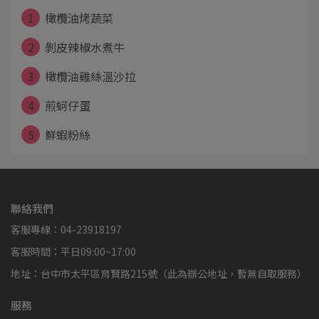
1
橄欖油烤蔬菜
2
剝皮辣椒水煮牛
3
橄欖油雞絲溫沙拉
4
煎蚵仔蛋
5
鮮蝦粉絲
聯絡我們
客服專線：04-23918197
客服時間：平日09:00~17:00
地址：台中市太平區育賢路215號（此為辦公地址，暫無自取服務）
服務