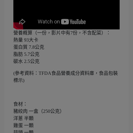
營養概算（一份，影片中有7份，不含配菜）：
熱量 93大卡
蛋白質 7.8公克
脂肪 5.7公克
碳水 2.5公克
(參考資料：TFDA食品營養成分資料庫，食品包裝
標示)
食材：
豬絞肉 一盒（250公克）
洋蔥 半顆
雞蛋 一顆
蒜頭 一顆