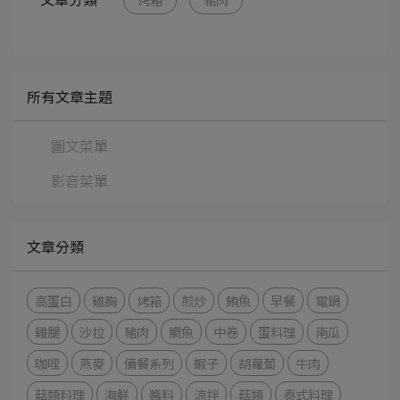
所有文章主題
圖文菜單
影音菜單
文章分類
高蛋白
雞胸
烤箱
煎炒
鮪魚
早餐
電鍋
雞腿
沙拉
豬肉
鯛魚
中卷
蛋料理
南瓜
咖哩
燕麥
備餐系列
蝦子
胡蘿蔔
牛肉
菇類料理
海鮮
醬料
涼拌
菇類
泰式料理