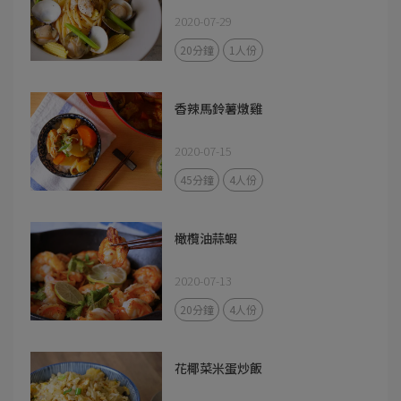
2020-07-29
20分鐘
1人份
香辣馬鈴薯燉雞
2020-07-15
45分鐘
4人份
橄欖油蒜蝦
2020-07-13
20分鐘
4人份
花椰菜米蛋炒飯