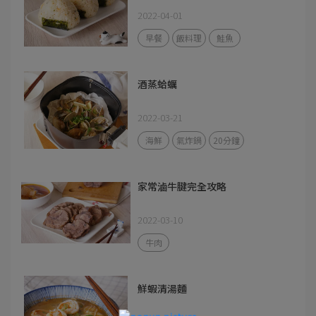
2022-04-01
早餐
飯料理
鮭魚
酒蒸蛤蠣
2022-03-21
海鮮
氣炸鍋
20分鐘
家常滷牛腱完全攻略
2022-03-10
牛肉
鮮蝦清湯麵