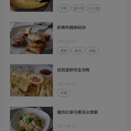
早餐
蛋料理
30分鐘
超嫩煎雞胸秘訣
2021-07-14
雞胸
雞肉
減脂
自製蛋餅完全攻略
2021-07-07
早餐
雞肉紅藜花椰菜米燉飯
2021-06-10