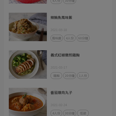
4人份
30分鐘
辣鮪魚風味飯
2021-03-18
風味飯
4人份
60分鐘
義式紅椒嫩煎雞胸
2021-03-17
雞胸
20分鐘
1人份
番茄燉肉丸子
2021-02-24
4人份
30分鐘
低碳