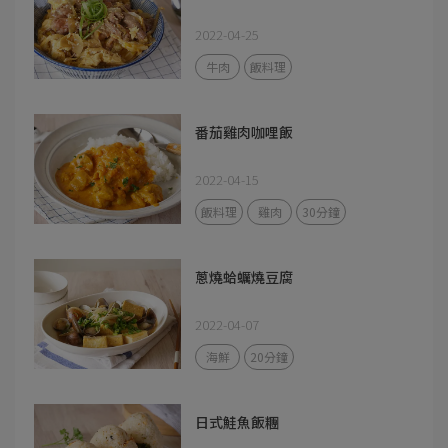
2022-04-25
牛肉
飯料理
番茄雞肉咖哩飯
2022-04-15
飯料理
雞肉
30分鐘
蔥燒蛤蠣燒豆腐
2022-04-07
海鮮
20分鐘
日式鮭魚飯糰