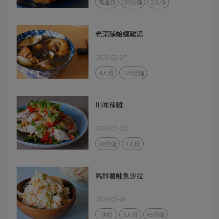
高蛋白
20分鐘
2人份
老菜脯蛤蠣雞湯
2020-05-27
4人份
120分鐘
川味辣雞
2020-05-20
20分鐘
2人份
馬鈴薯鮭魚沙拉
2020-05-18
沙拉
2人份
45分鐘