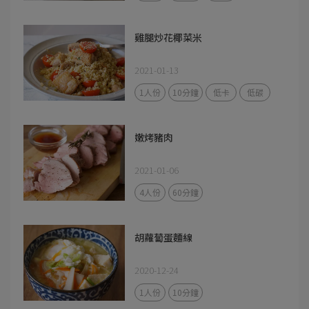
雞腿炒花椰菜米
2021-01-13
1人份
10分鐘
低卡
低碳
嫩烤豬肉
2021-01-06
4人份
60分鐘
胡蘿蔔蛋麵線
2020-12-24
1人份
10分鐘