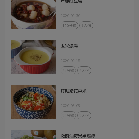
年糕紅豆湯
2020-09-30
120分鐘
6人份
玉米濃湯
2020-09-18
45分鐘
4人份
打拋豬花菜米
2020-09-09
20分鐘
2人份
橄欖油奇異果雞絲