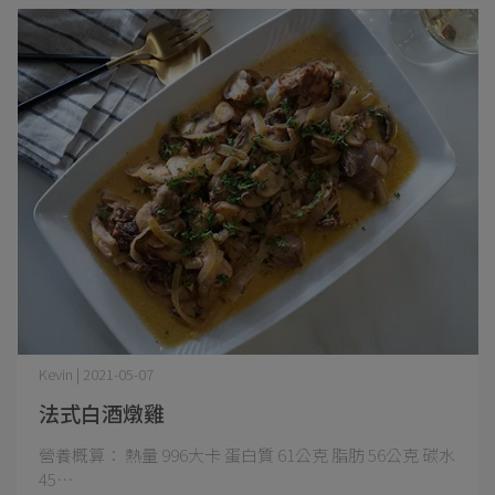
Kevin | 2021-05-07
法式白酒燉雞
營養概算： 熱量 996大卡 蛋白質 61公克 脂肪 56公克 碳水
45⋯