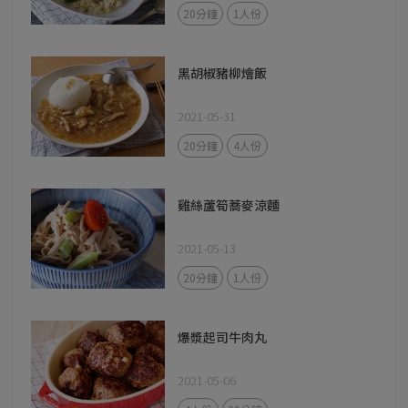
20分鐘
1人份
黑胡椒豬柳燴飯
2021-05-31
20分鐘
4人份
雞絲蘆筍蕎麥涼麵
2021-05-13
20分鐘
1人份
爆漿起司牛肉丸
2021-05-06