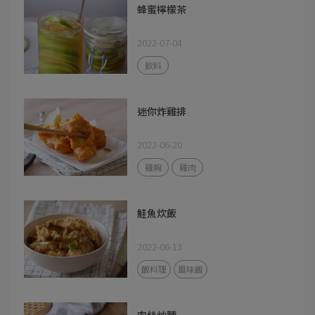
蜂蜜檸檬茶
2022-07-04
飲料
迷你炸雞排
2022-06-20
雞胸
雞肉
鮭魚炊飯
2022-06-13
飯料理
風味飯