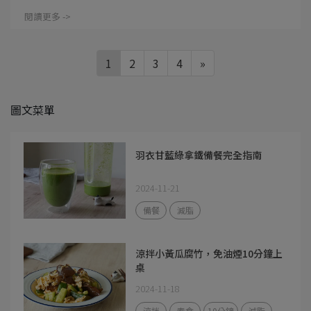
閱讀更多 ->
1
2
3
4
»
圖文菜單
羽衣甘藍綠拿鐵備餐完全指南
2024-11-21
備餐
減脂
涼拌小黃瓜腐竹，免油煙10分鐘上
桌
2024-11-18
涼拌
素食
10分鐘
減脂