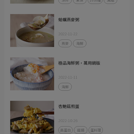
蛤蠣燕麥粥
2022-11-22
燕麥
海鮮
極品海鮮粥，萬用鍋版
2022-11-11
海鮮
杏鮑菇煎蛋
2022-10-26
高蛋白
菇類
蛋料理