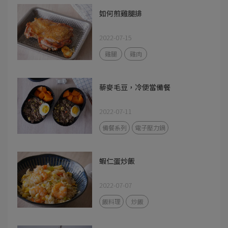
如何煎雞腿排
2022-07-15
雞腿
雞肉
藜麥毛豆，冷便當備餐
2022-07-11
備餐系列
電子壓力鍋
蝦仁蛋炒飯
2022-07-07
飯料理
炒飯