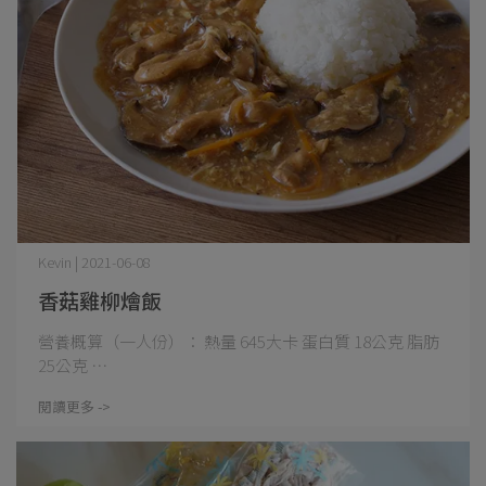
Kevin | 2021-06-08
香菇雞柳燴飯
營養概算（一人份）： 熱量 645大卡 蛋白質 18公克 脂肪
25公克 ⋯
閱讀更多 ->