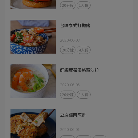
20分鐘
1人份
台味泰式打拋豬
2020-06-08
20分鐘
4人份
鮮蝦蘆筍優格蛋沙拉
2020-06-03
20分鐘
1人份
豆腐雞肉煎餅
2020-06-01