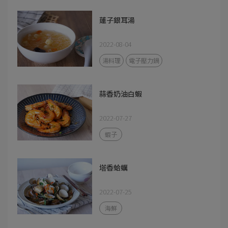
蓮子銀耳湯
2022-08-04
湯料理
電子壓力鍋
蒜香奶油白蝦
2022-07-27
蝦子
塔香蛤蠣
2022-07-25
海鮮