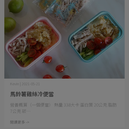
Kevin | 2021-05-21
馬鈴薯雞絲冷便當
營養概算（一個便當） 熱量 338大卡 蛋白質 20公克 脂肪
7公克 碳⋯
閱讀更多 ->