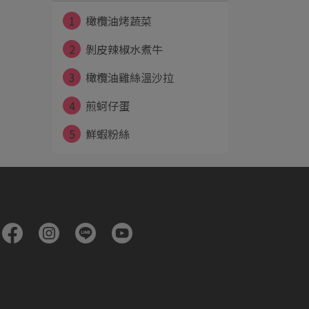
1
橄欖油烤蔬菜
2
剝皮辣椒水煮牛
3
橄欖油雞絲溫沙拉
4
煎蚵仔蛋
5
鮮蝦粉絲