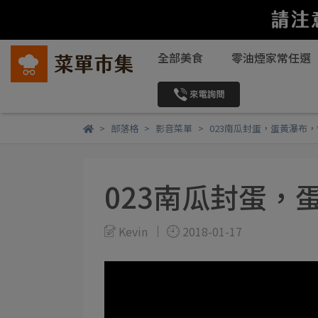
全部美食
零油煙家常任選
部落格
影音菜單
023南瓜封蛋，蛋黃瀑布
023南瓜封蛋，
Kevin
2018-01-17