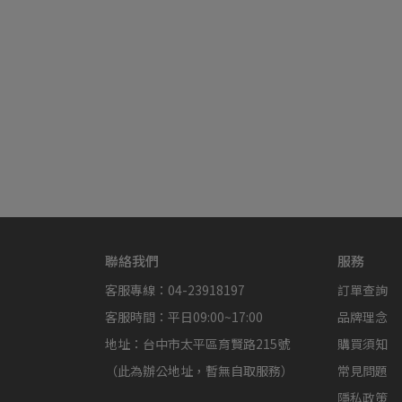
聯絡我們
服務
客服專線：04-23918197
訂單查詢
客服時間：平日09:00~17:00
品牌理念
地址：台中市太平區育賢路215號
購買須知
（此為辦公地址，暫無自取服務）
常見問題
隱私政策