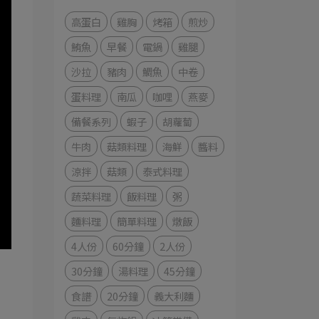
高蛋白
雞胸
烤箱
煎炒
鮪魚
早餐
電鍋
雞腿
沙拉
豬肉
鯛魚
中卷
蛋料理
南瓜
咖哩
燕麥
備餐系列
蝦子
胡蘿蔔
牛肉
菇類料理
海鮮
醬料
涼拌
菇類
泰式料理
蔬菜料理
飯料理
粥
麵料理
簡單料理
燉飯
4人份
60分鐘
2人份
30分鐘
湯料理
45分鐘
食譜
20分鐘
義大利麵