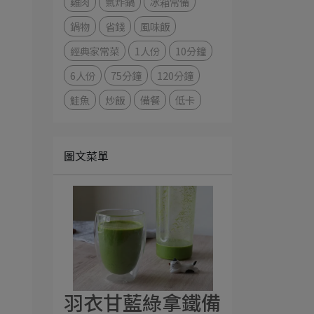
雞肉
氣炸鍋
冰箱常備
鍋物
省錢
風味飯
經典家常菜
1人份
10分鐘
6人份
75分鐘
120分鐘
鮭魚
炒飯
備餐
低卡
圖文菜單
羽衣甘藍綠拿鐵備