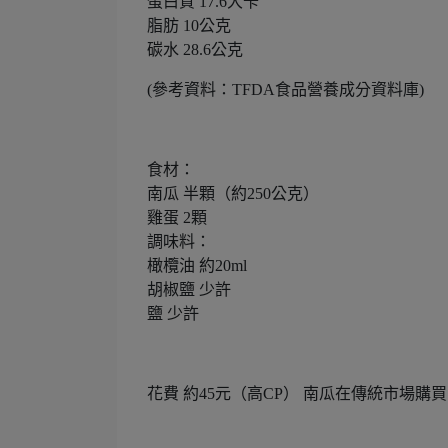
蛋白質 17.6大卡
脂肪 10公克
碳水 28.6公克
(參考資料：TFDA食品營養成分資料庫)
食材：
南瓜 半顆（約250公克）
雞蛋 2顆
調味料：
橄欖油 約20ml
胡椒鹽 少許
鹽 少許
花費 約45元（高CP） 南瓜在傳統市場購