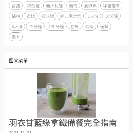
食譜
20分鐘
義大利麵
雞肉
氣炸鍋
冰箱常備
鍋物
省錢
風味飯
經典家常菜
1人份
10分鐘
6人份
75分鐘
120分鐘
鮭魚
炒飯
備餐
低卡
圖文菜單
羽衣甘藍綠拿鐵備餐完全指南
2024-11-21