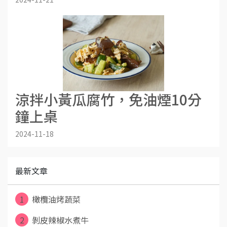
涼拌小黃瓜腐竹，免油煙10分
鐘上桌
2024-11-18
最新文章
1
橄欖油烤蔬菜
2
剝皮辣椒水煮牛