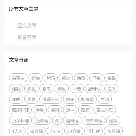
所有文章主題
圖文菜單
影音菜單
文章分類
高蛋白
雞胸
烤箱
煎炒
鮪魚
早餐
電鍋
雞腿
沙拉
豬肉
鯛魚
中卷
蛋料理
南瓜
咖哩
燕麥
備餐系列
蝦子
胡蘿蔔
牛肉
菇類料理
海鮮
醬料
涼拌
菇類
泰式料理
蔬菜料理
飯料理
粥
麵料理
簡單料理
燉飯
4人份
60分鐘
2人份
30分鐘
湯料理
45分鐘