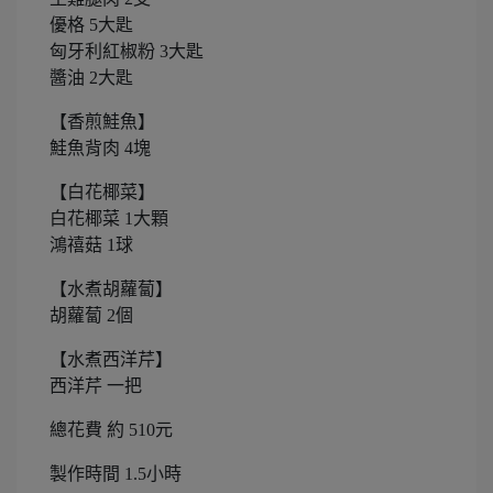
優格 5大匙
匈牙利紅椒粉 3大匙
醬油 2大匙
【香煎鮭魚】
鮭魚背肉 4塊
【白花椰菜】
白花椰菜 1大顆
鴻禧菇 1球
【水煮胡蘿蔔】
胡蘿蔔 2個
【水煮西洋芹】
西洋芹 一把
總花費 約 510元
製作時間 1.5小時