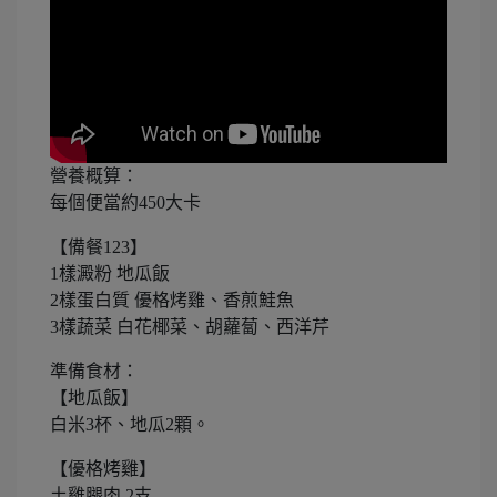
營養概算：
每個便當約450大卡
【備餐123】
1樣澱粉 地瓜飯
2樣蛋白質 優格烤雞、香煎鮭魚
3樣蔬菜 白花椰菜、胡蘿蔔、西洋芹
準備食材：
【地瓜飯】
白米3杯、地瓜2顆。
【優格烤雞】
土雞腿肉 2支