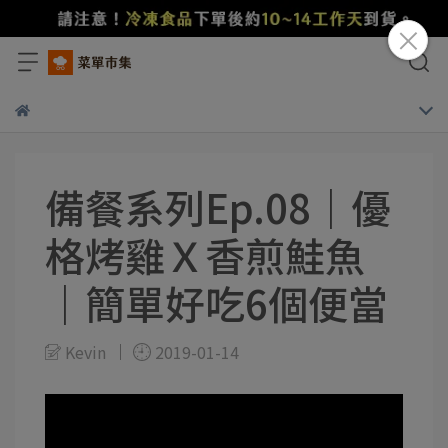
備餐系列Ep.08｜優
格烤雞Ｘ香煎鮭魚
｜簡單好吃6個便當
Kevin
2019-01-14