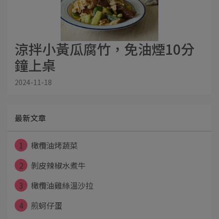
涼拌小黃瓜腐竹，免油煙10分
鐘上桌
2024-11-18
最新文章
1
橄欖油烤蔬菜
2
剝皮辣椒水煮牛
3
橄欖油雞絲溫沙拉
4
煎蚵仔蛋