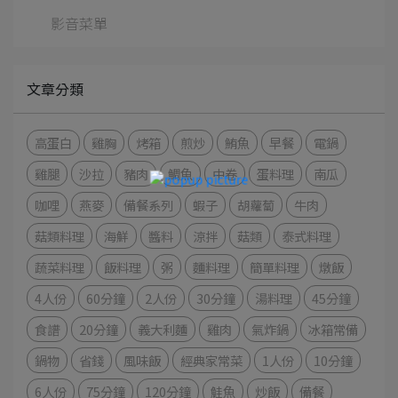
影音菜單
文章分類
高蛋白
雞胸
烤箱
煎炒
鮪魚
早餐
電鍋
雞腿
沙拉
豬肉
鯛魚
中卷
蛋料理
南瓜
咖哩
燕麥
備餐系列
蝦子
胡蘿蔔
牛肉
菇類料理
海鮮
醬料
涼拌
菇類
泰式料理
蔬菜料理
飯料理
粥
麵料理
簡單料理
燉飯
4人份
60分鐘
2人份
30分鐘
湯料理
45分鐘
食譜
20分鐘
義大利麵
雞肉
氣炸鍋
冰箱常備
鍋物
省錢
風味飯
經典家常菜
1人份
10分鐘
6人份
75分鐘
120分鐘
鮭魚
炒飯
備餐