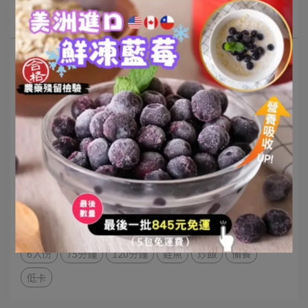
文章分類
高蛋白
雞胸
烤箱
煎炒
鮪魚
早餐
電鍋
雞腿
沙拉
豬肉
鯛魚
中卷
蛋料理
南瓜
咖哩
燕麥
備餐系列
蝦子
胡蘿蔔
牛肉
菇類料理
海鮮
醬料
涼拌
菇類
泰式料理
蔬菜料理
飯料理
粥
麵料理
簡單料理
燉飯
4人份
60分鐘
2人份
30分鐘
湯料理
45分鐘
食譜
20分鐘
義大利麵
雞肉
氣炸鍋
冰箱常備
鍋物
省錢
風味飯
經典家常菜
1人份
10分鐘
6人份
75分鐘
120分鐘
鮭魚
炒飯
備餐
低卡