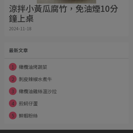
涼拌小黃瓜腐竹，免油煙10分
鐘上桌
2024-11-18
最新文章
1
橄欖油烤蔬菜
2
剝皮辣椒水煮牛
3
橄欖油雞絲溫沙拉
4
煎蚵仔蛋
5
鮮蝦粉絲