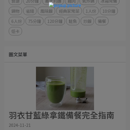
食譜
20分鐘
義大利麵
雞肉
氣炸鍋
冰箱常備
鍋物
省錢
風味飯
經典家常菜
1人份
10分鐘
6人份
75分鐘
120分鐘
鮭魚
炒飯
備餐
低卡
圖文菜單
羽衣甘藍綠拿鐵備餐完全指南
2024-11-21