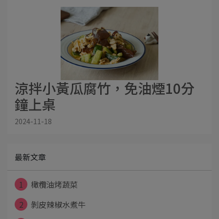
涼拌小黃瓜腐竹，免油煙10分
鐘上桌
2024-11-18
最新文章
1
橄欖油烤蔬菜
2
剝皮辣椒水煮牛