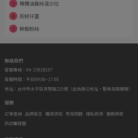
3
橄欖油雞絲溫沙拉
4
煎蚵仔蛋
5
鮮蝦粉絲
聯絡我們
客服專線：04-23918197
客服時間：平日09:00~17:00
地址：台中市太平區育賢路215號（此為辦公地址，暫無自取服務）
服務
訂單查詢
品牌理念
購買須知
常見問題
隱私政策
服務條款
防詐騙提醒