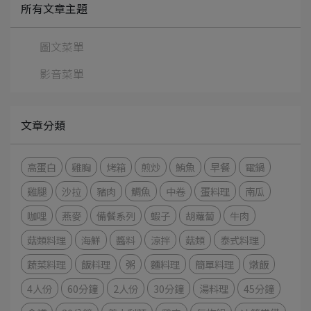
所有文章主題
圖文菜單
影音菜單
文章分類
高蛋白
雞胸
烤箱
煎炒
鮪魚
早餐
電鍋
雞腿
沙拉
豬肉
鯛魚
中卷
蛋料理
南瓜
咖哩
燕麥
備餐系列
蝦子
胡蘿蔔
牛肉
菇類料理
海鮮
醬料
涼拌
菇類
泰式料理
蔬菜料理
飯料理
粥
麵料理
簡單料理
燉飯
4人份
60分鐘
2人份
30分鐘
湯料理
45分鐘