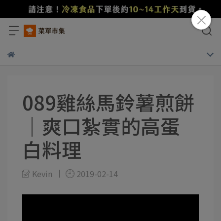
089雞絲馬鈴薯煎餅
｜爽口紮實的高蛋
白料理
Kevin
2019-02-14