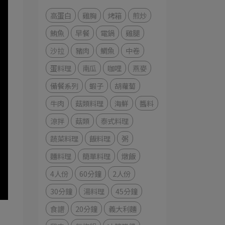
高蛋白
雞胸
烤箱
煎炒
鮪魚
早餐
電鍋
雞腿
沙拉
豬肉
鯛魚
中卷
蛋料理
南瓜
咖哩
燕麥
備餐系列
蝦子
胡蘿蔔
牛肉
菇類料理
海鮮
醬料
涼拌
菇類
泰式料理
蔬菜料理
飯料理
粥
麵料理
簡單料理
燉飯
4人份
60分鐘
2人份
30分鐘
湯料理
45分鐘
食譜
20分鐘
義大利麵