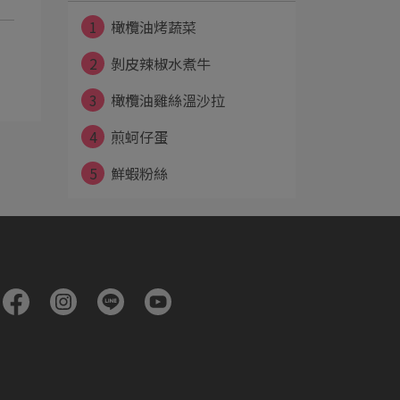
1
橄欖油烤蔬菜
2
剝皮辣椒水煮牛
3
橄欖油雞絲溫沙拉
4
煎蚵仔蛋
5
鮮蝦粉絲