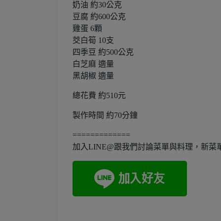
奶油 約30公克
豆腐 約600公克
雞蛋 6顆
茭白筍 10支
四季豆 約500公克
白芝麻 適量
黑胡椒 適量
總花費 約510元
製作時間 約70分鐘
=============
加入LINE@跟我們討論菜單與料理，新菜