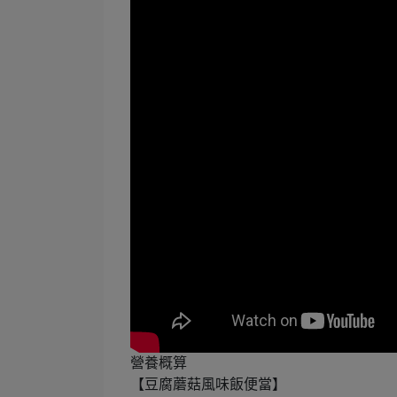
營養概算
【豆腐蘑菇風味飯便當】