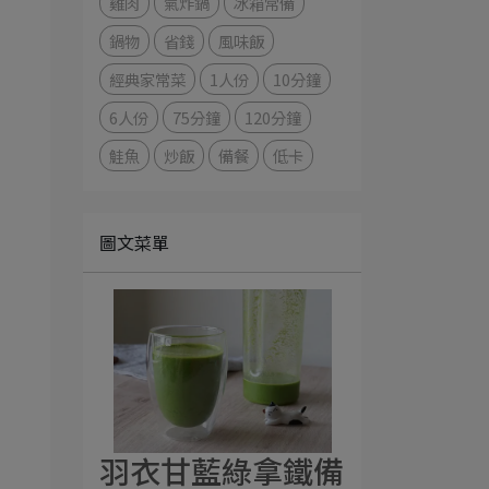
雞肉
氣炸鍋
冰箱常備
鍋物
省錢
風味飯
經典家常菜
1人份
10分鐘
6人份
75分鐘
120分鐘
鮭魚
炒飯
備餐
低卡
圖文菜單
羽衣甘藍綠拿鐵備