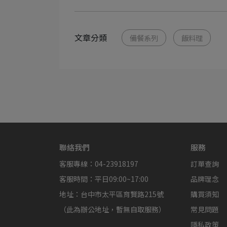
文章分類
備餐系列
飯料理
聯絡我們
服務
客服專線：04-23918197
訂單查詢
客服時間：平日09:00~17:00
品牌理念
地址：台中市太平區育賢路215號
購買須知
（此為辦公地址，暫無自取服務）
常見問題
隱私政策