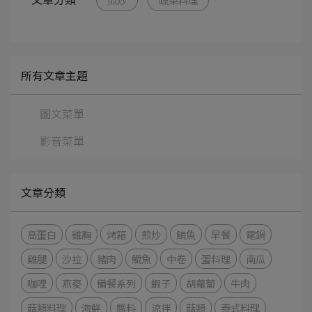
所有文章主題
圖文菜單
影音菜單
文章分類
高蛋白
雞胸
烤箱
煎炒
鮪魚
早餐
電鍋
雞腿
沙拉
豬肉
鯛魚
中卷
蛋料理
南瓜
咖哩
燕麥
備餐系列
蝦子
胡蘿蔔
牛肉
菇類料理
海鮮
醬料
涼拌
菇類
泰式料理