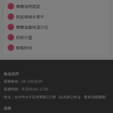
1
橄欖油烤蔬菜
2
剝皮辣椒水煮牛
3
橄欖油雞絲溫沙拉
4
煎蚵仔蛋
5
鮮蝦粉絲
聯絡我們
客服專線：04-23918197
客服時間：平日09:00~17:00
地址：台中市太平區育賢路215號（此為辦公地址，暫無自取服務）
服務