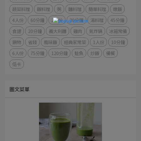
蔬菜料理
飯料理
粥
麵料理
簡單料理
燉飯
4人份
60分鐘
2人份
30分鐘
湯料理
45分鐘
食譜
20分鐘
義大利麵
雞肉
氣炸鍋
冰箱常備
鍋物
省錢
風味飯
經典家常菜
1人份
10分鐘
6人份
75分鐘
120分鐘
鮭魚
炒飯
備餐
低卡
圖文菜單