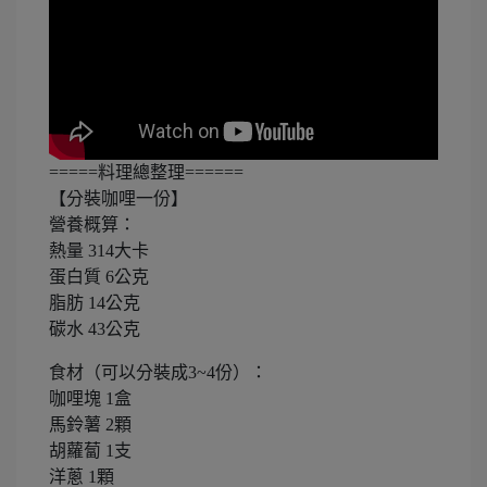
=====料理總整理======
【分裝咖哩一份】
營養概算：
熱量 314大卡
蛋白質 6公克
脂肪 14公克
碳水 43公克
食材（可以分裝成3~4份）：
咖哩塊 1盒
馬鈴薯 2顆
胡蘿蔔 1支
洋蔥 1顆