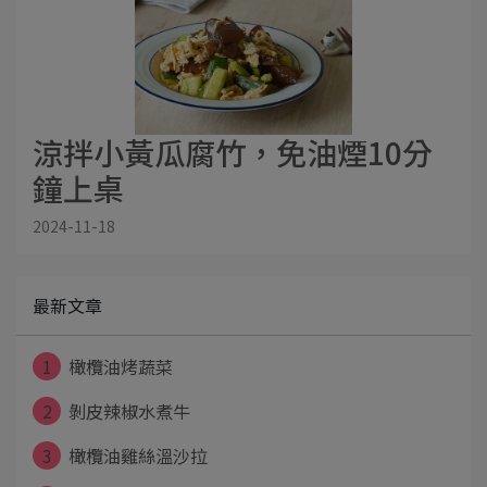
涼拌小黃瓜腐竹，免油煙10分
鐘上桌
2024-11-18
最新文章
1
橄欖油烤蔬菜
2
剝皮辣椒水煮牛
3
橄欖油雞絲溫沙拉