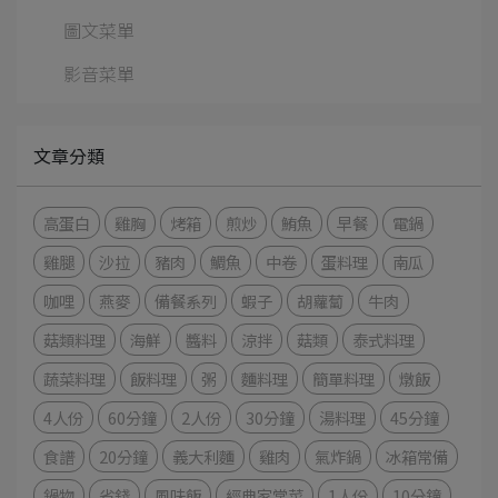
圖文菜單
影音菜單
文章分類
高蛋白
雞胸
烤箱
煎炒
鮪魚
早餐
電鍋
雞腿
沙拉
豬肉
鯛魚
中卷
蛋料理
南瓜
咖哩
燕麥
備餐系列
蝦子
胡蘿蔔
牛肉
菇類料理
海鮮
醬料
涼拌
菇類
泰式料理
蔬菜料理
飯料理
粥
麵料理
簡單料理
燉飯
4人份
60分鐘
2人份
30分鐘
湯料理
45分鐘
食譜
20分鐘
義大利麵
雞肉
氣炸鍋
冰箱常備
鍋物
省錢
風味飯
經典家常菜
1人份
10分鐘