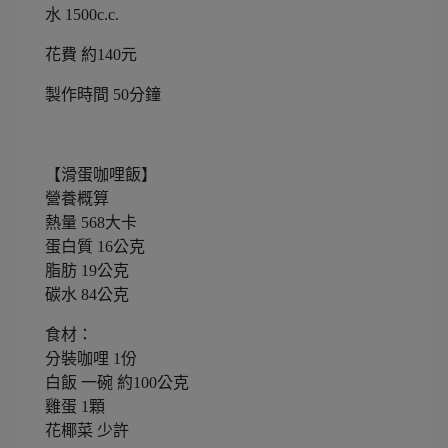
水 1500c.c.
花費 約140元
製作時間 50分鐘
【滑蛋咖哩飯】
營養概算
熱量 568大卡
蛋白質 16公克
脂肪 19公克
碳水 84公克
食材：
分裝咖哩 1份
白飯 一碗 約100公克
雞蛋 1顆
花椰菜 少許