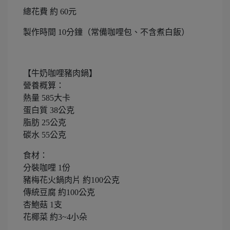
總花費 約 60元
製作時間 10分鐘（常備咖哩包、不含煮白飯）
【牛奶咖哩豬肉鍋】
營養概算：
熱量 585大卡
蛋白質 38公克
脂肪 25公克
碳水 55公克
食材：
分裝咖哩 1份
豬梅花火鍋肉片 約100公克
傳統豆腐 約100公克
杏鮑菇 1支
花椰菜 約3~4小朵