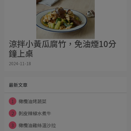
涼拌小黃瓜腐竹，免油煙10分
鐘上桌
2024-11-18
最新文章
1
橄欖油烤蔬菜
2
剝皮辣椒水煮牛
3
橄欖油雞絲溫沙拉