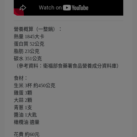
營養概算（一整鍋）：
熱量 1845大卡
蛋白質 52公克
脂肪 23公克
碳水 351公克
（參考資料：衛福部食藥署食品營養成分資料庫）
食材：
生米 3杯 約450公克
雞蛋 3顆
大蒜 2顆
青蔥 1支
醬油 1大匙
橄欖油 適量
花費 約60元