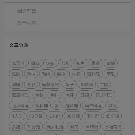
圖文菜單
影音菜單
文章分類
高蛋白
雞胸
烤箱
煎炒
鮪魚
早餐
電鍋
雞腿
沙拉
豬肉
鯛魚
中卷
蛋料理
南瓜
咖哩
燕麥
備餐系列
蝦子
胡蘿蔔
牛肉
菇類料理
海鮮
醬料
涼拌
菇類
泰式料理
蔬菜料理
飯料理
粥
麵料理
簡單料理
燉飯
4人份
60分鐘
2人份
30分鐘
湯料理
45分鐘
食譜
20分鐘
義大利麵
雞肉
氣炸鍋
冰箱常備