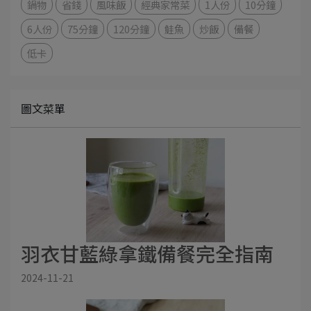
鍋物
省錢
風味飯
經典家常菜
1人份
10分鐘
6人份
75分鐘
120分鐘
鮭魚
炒飯
備餐
低卡
圖文菜單
羽衣甘藍綠拿鐵備餐完全指南
2024-11-21