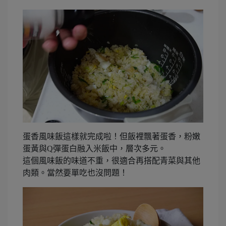
蛋香風味飯這樣就完成啦！但飯裡飄著蛋香，粉嫩
蛋黃與Q彈蛋白融入米飯中，層次多元。
這個風味飯的味道不重，很適合再搭配青菜與其他
肉類。當然要單吃也沒問題！