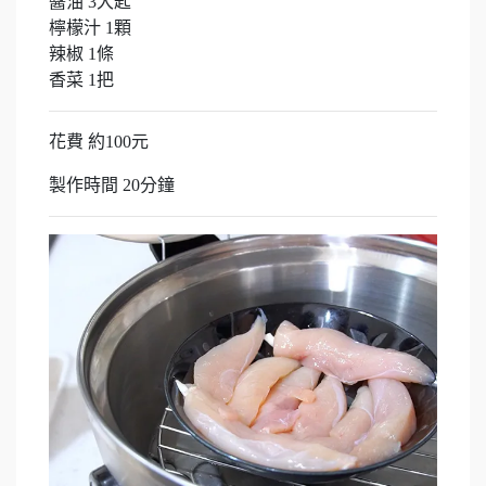
醬油 3大匙
檸檬汁 1顆
辣椒 1條
香菜 1把
花費 約100元
製作時間 20分鐘