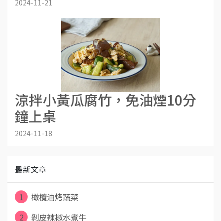
2024-11-21
涼拌小黃瓜腐竹，免油煙10分
鐘上桌
2024-11-18
最新文章
1
橄欖油烤蔬菜
2
剝皮辣椒水煮牛