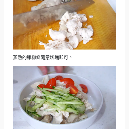
蒸熟的雞柳條隨意切塊即可。