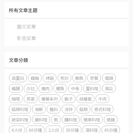
所有文章主題
圖文菜單
影音菜單
文章分類
高蛋白
雞胸
烤箱
煎炒
鮪魚
早餐
電鍋
雞腿
沙拉
豬肉
鯛魚
中卷
蛋料理
南瓜
咖哩
燕麥
備餐系列
蝦子
胡蘿蔔
牛肉
菇類料理
海鮮
醬料
涼拌
菇類
泰式料理
蔬菜料理
飯料理
粥
麵料理
簡單料理
燉飯
4人份
60分鐘
2人份
30分鐘
湯料理
45分鐘