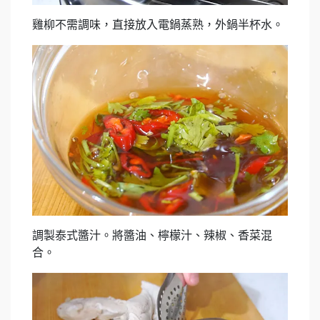
雞柳不需調味，直接放入電鍋蒸熟，外鍋半杯水。
調製泰式醬汁。將醬油、檸檬汁、辣椒、香菜混
合。