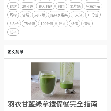
食譜
20分鐘
義大利麵
雞肉
氣炸鍋
冰箱常備
鍋物
省錢
風味飯
經典家常菜
1人份
10分鐘
6人份
75分鐘
120分鐘
鮭魚
炒飯
備餐
低卡
圖文菜單
羽衣甘藍綠拿鐵備餐完全指南