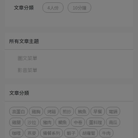
文章分類
4人份
10分鐘
所有文章主題
圖文菜單
影音菜單
文章分類
高蛋白
雞胸
烤箱
煎炒
鮪魚
早餐
電鍋
雞腿
沙拉
豬肉
鯛魚
中卷
蛋料理
南瓜
咖哩
燕麥
備餐系列
蝦子
胡蘿蔔
牛肉