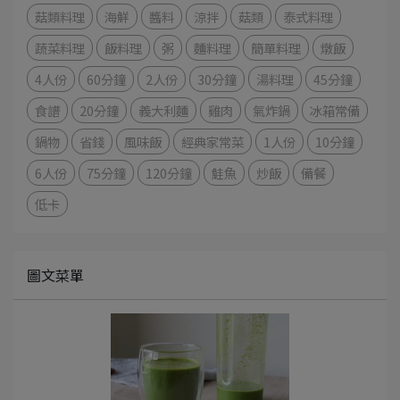
菇類料理
海鮮
醬料
涼拌
菇類
泰式料理
蔬菜料理
飯料理
粥
麵料理
簡單料理
燉飯
4人份
60分鐘
2人份
30分鐘
湯料理
45分鐘
食譜
20分鐘
義大利麵
雞肉
氣炸鍋
冰箱常備
鍋物
省錢
風味飯
經典家常菜
1人份
10分鐘
6人份
75分鐘
120分鐘
鮭魚
炒飯
備餐
低卡
圖文菜單