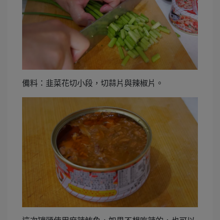
備料：韭菜花切小段，切蒜片與辣椒片。