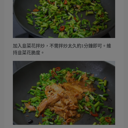
加入韭菜花拌炒，不需拌炒太久約1分鐘即可。維
持韭菜花脆度。