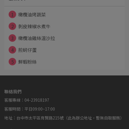
1
橄欖油烤蔬菜
2
剝皮辣椒水煮牛
3
橄欖油雞絲溫沙拉
4
煎蚵仔蛋
5
鮮蝦粉絲
聯絡我們
客服專線：04-23918197
客服時間：平日09:00~17:00
地址：台中市太平區育賢路215號（此為辦公地址，暫無自取服務）