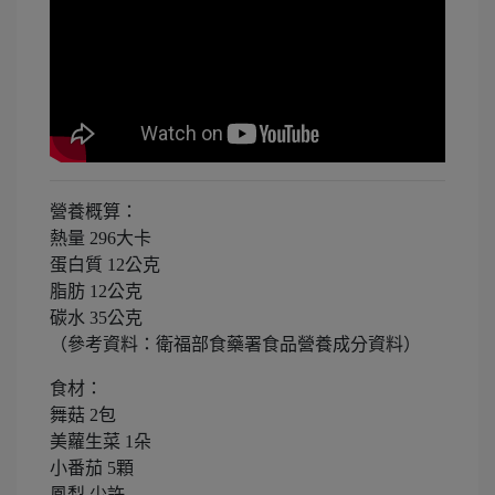
營養概算：
熱量 296大卡
蛋白質 12公克
脂肪 12公克
碳水 35公克
（參考資料：衛福部食藥署食品營養成分資料）
食材：
舞菇 2包
美蘿生菜 1朵
小番茄 5顆
鳳梨 少許