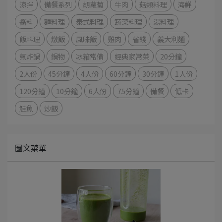
涼拌
備餐系列
胡蘿蔔
牛肉
菇類料理
海鮮
醬料
麵料理
泰式料理
蔬菜料理
湯料理
飯料理
燉飯
風味飯
雞肉
省錢
義大利麵
氣炸鍋
鍋物
冰箱常備
經典家常菜
20分鐘
2人份
45分鐘
4人份
60分鐘
30分鐘
1人份
120分鐘
10分鐘
6人份
75分鐘
備餐
低卡
鮭魚
炒飯
圖文菜單