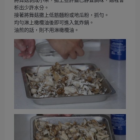
將舞菇剝成小朵，撒上些許鹽巴靜置調味，過程會
析出少許水分。
接著將舞菇撒上低筋麵粉或地瓜粉，抓勻。
均勻淋上橄欖油後即可進入氣炸鍋。
油煎的話，則不用淋橄欖油。