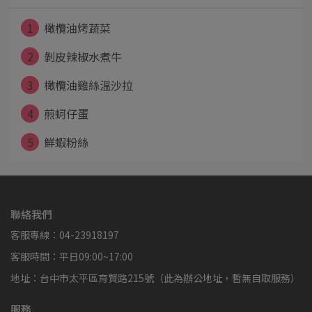
1
橄欖油烤蔬菜
2
剝皮辣椒水煮牛
3
橄欖油雞絲溫沙拉
4
煎蚵仔蛋
5
鮮蝦粉絲
聯絡我們
客服專線：04-23918197
客服時間：平日09:00~17:00
地址：台中市太平區育賢路215號（此為辦公地址，暫無自取服務）
服務