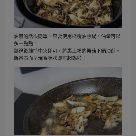
油煎的話很簡單，只要使用橄欖油熱鍋，油量可以
多一點點。
熱鍋後維持中火即可，將裹上粉的舞菇下鍋油煎。
觀察表面呈現香酥狀即可起鍋啦！