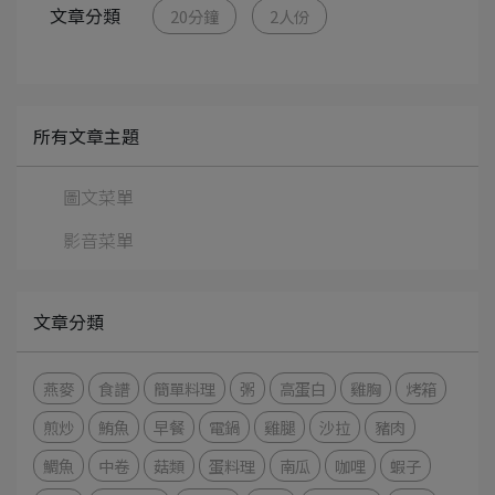
文章分類
20分鐘
2人份
所有文章主題
圖文菜單
影音菜單
文章分類
燕麥
食譜
簡單料理
粥
高蛋白
雞胸
烤箱
煎炒
鮪魚
早餐
電鍋
雞腿
沙拉
豬肉
鯛魚
中卷
菇類
蛋料理
南瓜
咖哩
蝦子