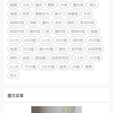
雞腿
沙拉
豬肉
鯛魚
中卷
蛋料理
南瓜
咖哩
燕麥
備餐系列
蝦子
胡蘿蔔
牛肉
菇類料理
海鮮
醬料
涼拌
菇類
泰式料理
蔬菜料理
飯料理
粥
麵料理
簡單料理
燉飯
4人份
60分鐘
2人份
30分鐘
湯料理
45分鐘
食譜
20分鐘
義大利麵
雞肉
氣炸鍋
冰箱常備
鍋物
省錢
風味飯
經典家常菜
1人份
10分鐘
6人份
75分鐘
120分鐘
鮭魚
炒飯
備餐
低卡
圖文菜單