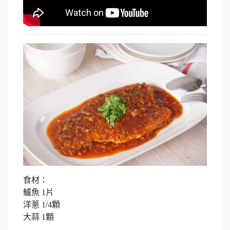
食材：
鱸魚 1片
洋蔥 1/4顆
大蒜 1顆