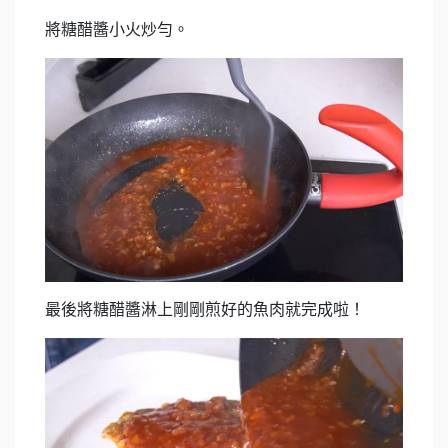
將糖醋醬小火炒勻。
最後將糖醋醬淋上剛剛煎好的魚肉就完成啦！