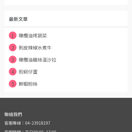
最新文章
1
橄欖油烤蔬菜
2
剝皮辣椒水煮牛
3
橄欖油雞絲溫沙拉
4
煎蚵仔蛋
5
鮮蝦粉絲
聯絡我們
客服專線：04-23918197