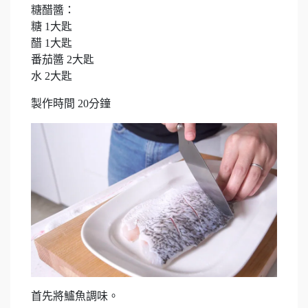
糖醋醬：
糖 1大匙
醋 1大匙
番茄醬 2大匙
水 2大匙
製作時間 20分鐘
首先將鱸魚調味。