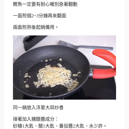
鰹魚一定要有耐心喔別急著翻動
一面煎個2~3分鐘再來翻面
兩面煎熟後起鍋備用。
同一鍋放入洋蔥大蒜炒香
接著加入糖醋醬成分：
砂糖1大匙、醋1大匙、番茄醬2大匙、水少許。