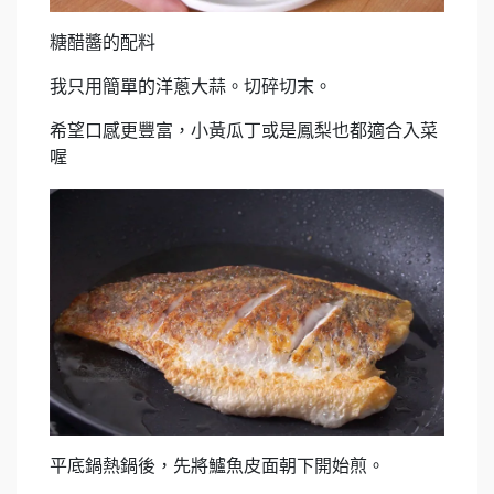
糖醋醬的配料
我只用簡單的洋蔥大蒜。切碎切末。
希望口感更豐富，小黃瓜丁或是鳳梨也都適合入菜
喔
平底鍋熱鍋後，先將鱸魚皮面朝下開始煎。